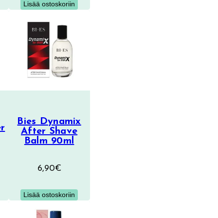
Lisää ostoskoriin
:
,99€.
Bies Dynamix
er
After Shave
Balm 90ml
6,90
€
Lisää ostoskoriin