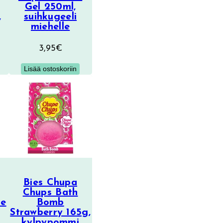
Gel 250ml,
,
suihkugeeli
miehelle
3,95
€
Lisää ostoskoriin
Bies Chupa
Chups Bath
le
Bomb
Strawberry 165g,
kylpypommi