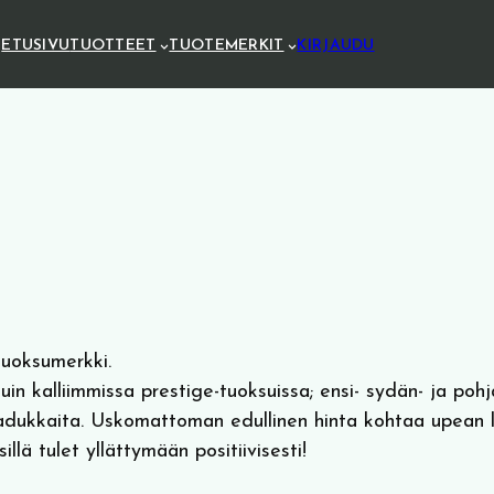
ETUSIVU
TUOTTEET
TUOTEMERKIT
KIRJAUDU
tuoksumerkki.
n kalliimmissa prestige-tuoksuissa; ensi- sydän- ja pohj
adukkaita. Uskomattoman edullinen hinta kohtaa upean l
llä tulet yllättymään positiivisesti!