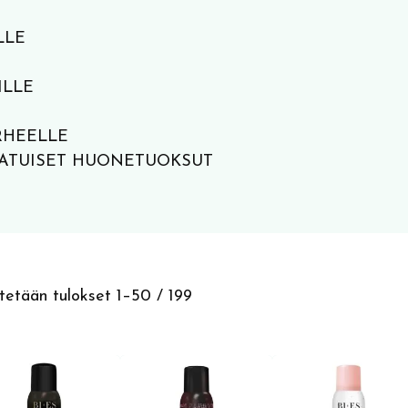
LLE
ILLE
RHEELLE
ATUISET HUONETUOKSUT
Sorted
etään tulokset 1–50 / 199
by
latest