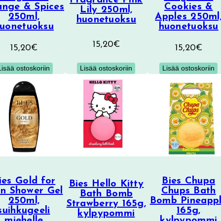
Fragrance Pink
nge & Spices
Cookies &
Lily 250ml,
250ml,
Apples 250ml
huonetuoksu
uonetuoksu
huonetuoksu
15,20
€
15,20
€
15,20
€
Lisää ostoskoriin
Lisää ostoskoriin
Lisää ostoskoriin
ies Gold for
Bies Chupa
Bies Hello Kitty
n Shower Gel
Chups Bath
Bath Bomb
250ml,
Bomb Pineapp
Strawberry 165g,
suihkugeeli
165g,
kylpypommi
miehelle
kylpypommi