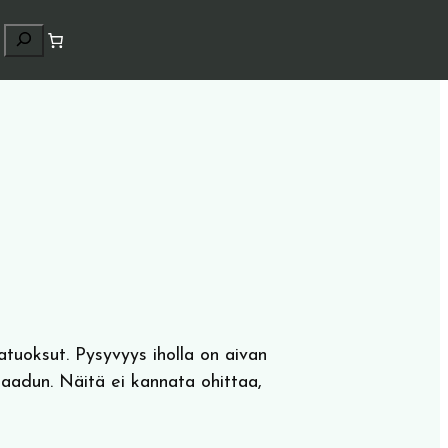
H
a
k
u
atuoksut. Pysyvyys iholla on aivan
aadun. Näitä ei kannata ohittaa,