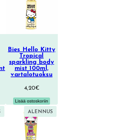
Bies Hello Kitty
Tropical
sparkling body
nt
mist 100ml,
vartalotuoksu
4,20
€
Lisää ostoskoriin
TUOTE
TUOTE
S
ALENNUS
ALENNUKSESSA
ALENNUKSESSA