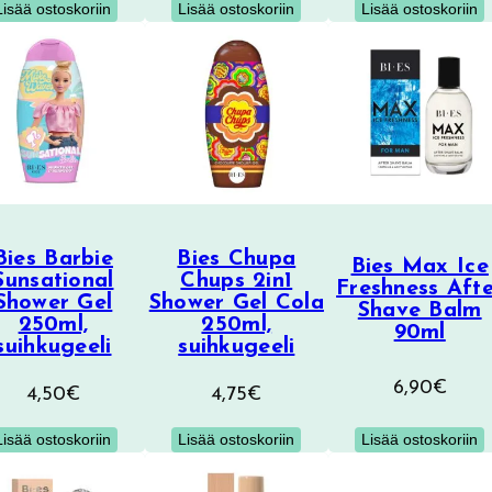
Lisää ostoskoriin
Lisää ostoskoriin
Lisää ostoskoriin
oli:
on
4,20€.
2
Bies Barbie
Bies Chupa
Bies Max Ice
Sunsational
Chups 2in1
Freshness Aft
Shower Gel
Shower Gel Cola
Shave Balm
250ml,
250ml,
90ml
suihkugeeli
suihkugeeli
6,90
€
4,50
€
4,75
€
Lisää ostoskoriin
Lisää ostoskoriin
Lisää ostoskoriin