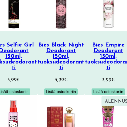
es Selfie Girl
Bies Black Night
Bies Empire
Deodorant
Deodorant
Deodorant
150ml,
150ml,
150ml,
ksudeodorant
tuoksudeodorant
tuoksudeodora
ti
ti
ti
3,99
€
3,99
€
3,99
€
Lisää ostoskoriin
Lisää ostoskoriin
Lisää ostoskoriin
ALENNU