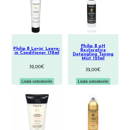
Philip B pH
Philip B Lovin’ Leave-
Restorative
in Conditioner 178ml
Detangling Toning
Mist 125ml
32,00
€
32,00
€
Lisää ostoskoriin
Lisää ostoskoriin