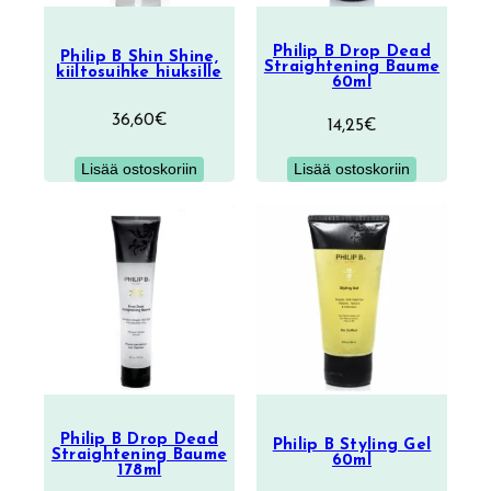
Philip B Drop Dead
Philip B Shin Shine,
Straightening Baume
kiiltosuihke hiuksille
60ml
36,60
€
14,25
€
Lisää ostoskoriin
Lisää ostoskoriin
Philip B Drop Dead
Philip B Styling Gel
Straightening Baume
60ml
178ml