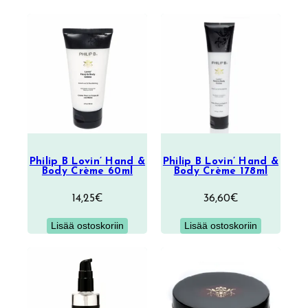
Philip B Lovin’ Hand &
Philip B Lovin’ Hand &
Body Crème 60ml
Body Crème 178ml
14,25
€
36,60
€
Lisää ostoskoriin
Lisää ostoskoriin