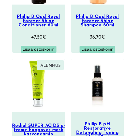
Philip B Oud Royal
Philip B Oud Royal
Forever Shine
Forever Shine
Conditioner 60ml
Shampoo 60ml
47,50
€
36,70
€
Lisää ostoskoriin
Lisää ostoskoriin
TUOTE
ALENNUS
ALENNUKSESSA
Philip B pH
Rodial SUPER ACIDS x-
Restorative
treme hangover mask
Detangling Toning
kasvonaamio