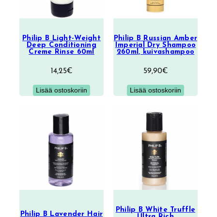
Philip B Light-Weight
Philip B Russian Amber
Deep Conditioning
Imperial Dry Shampoo
Creme Rinse 60ml
260ml, kuivashampoo
14,25
€
59,90
€
Lisää ostoskoriin
Lisää ostoskoriin
Philip B White Truffle
Philip B Lavender Hair
Ultra Rich