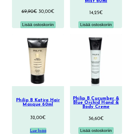
Mist 60ml
Alkuperäinen
Nykyinen
69,90
€
30,00
€
14,25
€
hinta
hinta
Lisää ostoskoriin
Lisää ostoskoriin
oli:
on:
69,90€.
30,00€.
Philip B Cucumber &
Philip B Katira Hair
Blue Orchid Hand &
Masque 60ml
Body Creme
32,00
€
36,60
€
Lisää ostoskoriin
Lue lisää