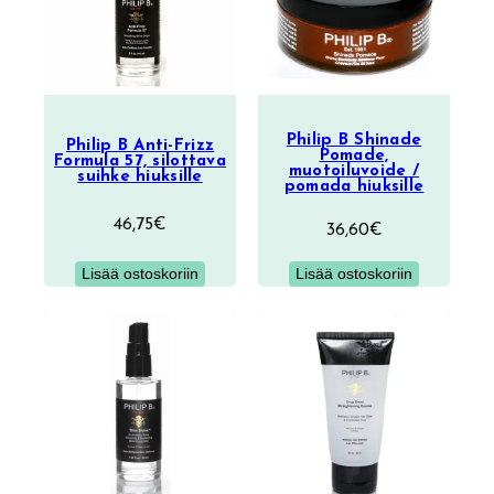
Philip B Shinade
Philip B Anti-Frizz
Pomade,
Formula 57, silottava
muotoiluvoide /
suihke hiuksille
pomada hiuksille
46,75
€
36,60
€
Lisää ostoskoriin
Lisää ostoskoriin