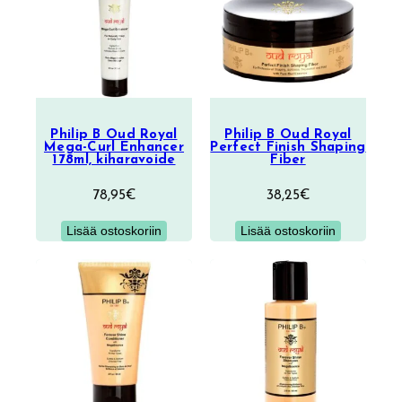
tuotetta
Philip B Oud Royal
Philip B Oud Royal
Mega-Curl Enhancer
Perfect Finish Shaping
178ml, kiharavoide
Fiber
78,95
€
38,25
€
Lisää ostoskoriin
Lisää ostoskoriin