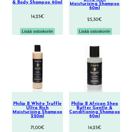
& Body Shampoo 60ml
Moisturizing Shampoo
60ml
14,25
€
25,30
€
Lisää ostoskoriin
Lisää ostoskoriin
Philip B White Truffle
Philip B African Shea
Ultra Rich
Butter Gentle &
Moisturizing Shampoo
Conditioning Shampoo
220ml
60ml
71,00
€
14,25
€