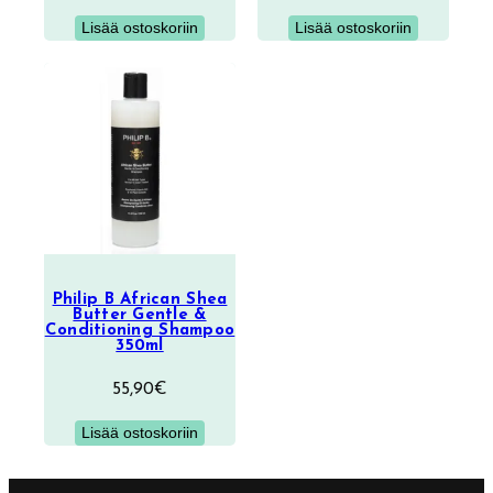
Lisää ostoskoriin
Lisää ostoskoriin
Philip B African Shea
Butter Gentle &
Conditioning Shampoo
350ml
55,90
€
Lisää ostoskoriin