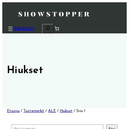
H
KIRJAUDU
a
k
u
Hiukset
Etusivu
/
Tuotemerkit
/
ALE
/
Hiukset
/ Sivu 1
Etsi