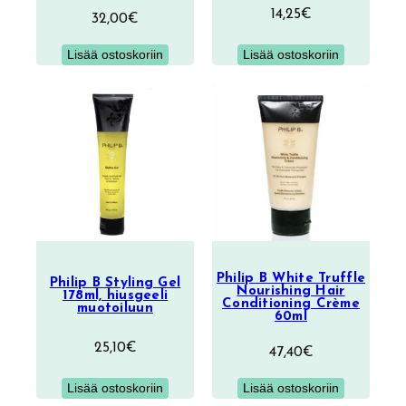
14,25
€
32,00
€
Lisää ostoskoriin
Lisää ostoskoriin
Philip B White Truffle
Philip B Styling Gel
Nourishing Hair
178ml, hiusgeeli
Conditioning Crème
muotoiluun
60ml
25,10
€
47,40
€
Lisää ostoskoriin
Lisää ostoskoriin