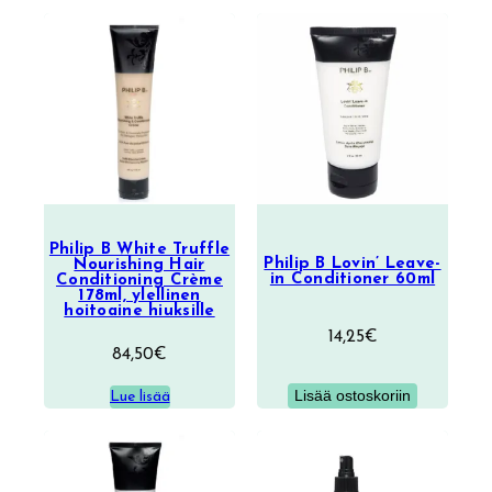
Philip B White Truffle
Philip B Lovin’ Leave-
Nourishing Hair
in Conditioner 60ml
Conditioning Crème
178ml, ylellinen
hoitoaine hiuksille
14,25
€
84,50
€
Lisää ostoskoriin
Lue lisää