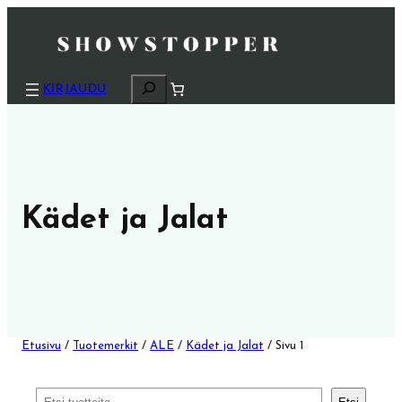
H
KIRJAUDU
a
k
u
Kädet ja Jalat
Etusivu
/
Tuotemerkit
/
ALE
/
Kädet ja Jalat
/ Sivu 1
Etsi