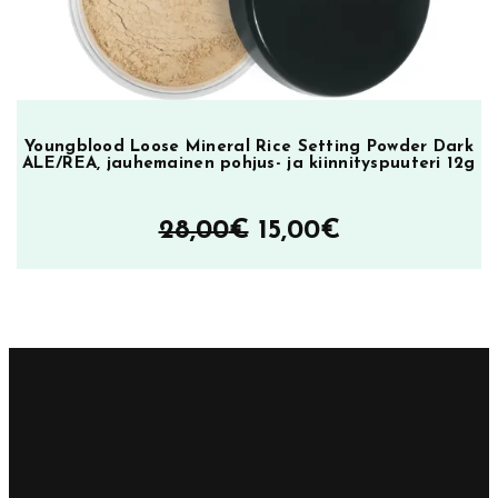
Youngblood Loose Mineral Rice Setting Powder Dark
ALE/REA, jauhemainen pohjus- ja kiinnityspuuteri 12g
Alkuperäinen
Nykyinen
28,00
€
15,00
€
hinta
hinta
oli:
on:
28,00€.
15,00€.