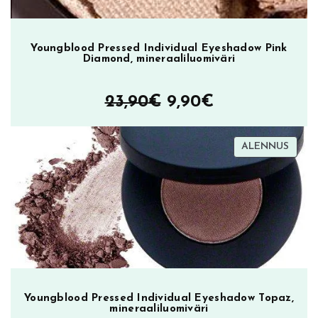
Youngblood Pressed Individual Eyeshadow Pink
Diamond, mineraaliluomiväri
Alkuperäinen
Nykyinen
23,90
€
9,90
€
hinta
hinta
TUOT
ALENNUS
oli:
on:
ALEN
23,90€.
9,90€.
Youngblood Pressed Individual Eyeshadow Topaz,
mineraaliluomiväri