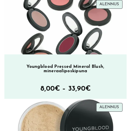
TUOT
ALENNUS
oli:
on:
ALEN
23,90€.
9,90€.
Youngblood Pressed Mineral Blush,
mineraaliposkipuna
Hintaluokka
8,00
€
–
33,90
€
8,00€
TUOT
ALENNUS
–
ALEN
33,90€