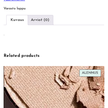
Varasto loppu
Kuvaus
Arviot (0)
.
Related products
TUOT
ALENNUS
ALEN