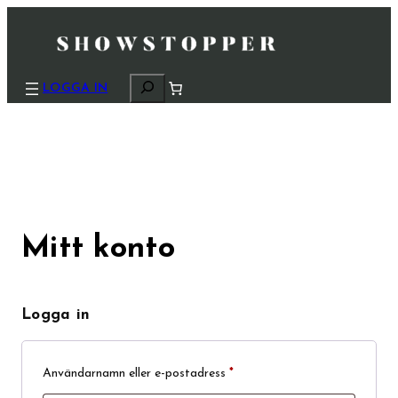
S
LOGGA IN
ö
k
Mitt konto
Logga in
Obligatoriskt
Användarnamn eller e-postadress
*