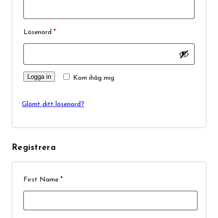
Obligatoriskt
Lösenord
*
Alternative:
Logga in
Kom ihåg mig
Glömt ditt lösenord?
Registrera
First Name
*