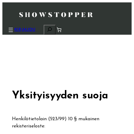
H
KIRJAUDU
a
k
u
Yksityisyyden suoja
Henkilötietolain (523/99) 10 § mukainen
rekisteriseloste: