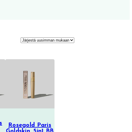
s
Rosegold Paris
Goldskin, 5in1 BB