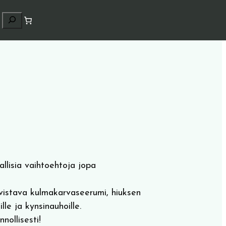
H
a
k
u
llisia vaihtoehtoja jopa
vistava kulmakarvaseerumi, hiuksen
le ja kynsinauhoille.
nollisesti!