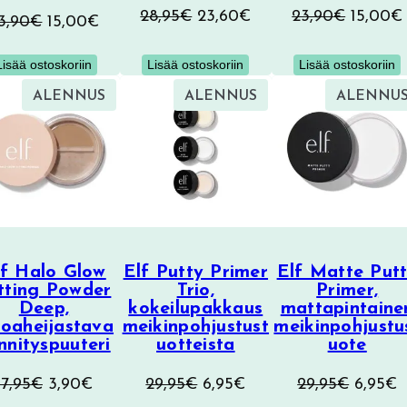
Alkuperäinen
Nykyinen
Alkuper
28,95
€
23,60
€
23,90
€
15,00
€
Alkuperäinen
Nykyinen
3,90
€
15,00
€
hinta
hinta
hinta
hinta
hinta
oli:
on:
oli:
Lisää ostoskoriin
Lisää ostoskoriin
Lisää ostoskoriin
oli:
on:
28,95€.
23,60€.
23,90€.
23,90€.
15,00€.
TUOTE
TUOTE
ALENNUS
ALENNUS
ALENNU
ALENNUKSESSA
ALENNUKSESSA
lf Halo Glow
Elf Putty Primer
Elf Matte Put
tting Powder
Trio,
Primer,
Deep,
kokeilupakkaus
mattapintaine
loaheijastava
meikinpohjustust
meikinpohjustu
innityspuuteri
uotteista
uote
Alkuperäinen
Nykyinen
Alkuperäinen
Nykyinen
Alkupe
N
17,95
€
3,90
€
29,95
€
6,95
€
29,95
€
6,95
€