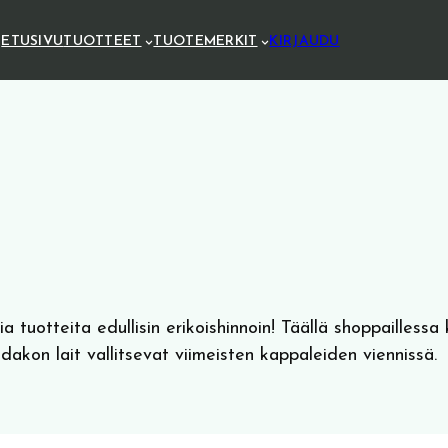
ETUSIVU
TUOTTEET
TUOTEMERKIT
KIRJAUDU
 tuotteita edullisin erikoishinnoin! Täällä shoppaillessa 
iidakon lait vallitsevat viimeisten kappaleiden viennissä.