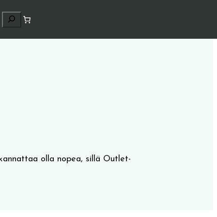
H
a
k
u
kannattaa olla nopea, sillä Outlet-