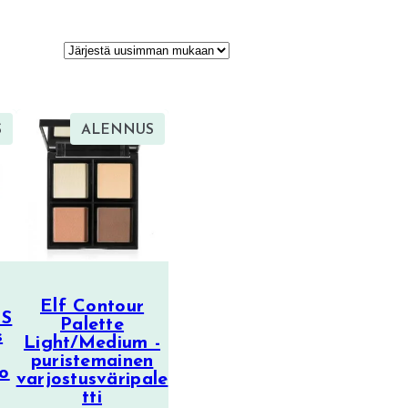
TUOTE
TUOTE
S
ALENNUS
ALENNUKSESSA
ALENNUKSESSA
Elf Contour
NS
Palette
s
Light/Medium -
puristemainen
to
varjostusväripale
tti