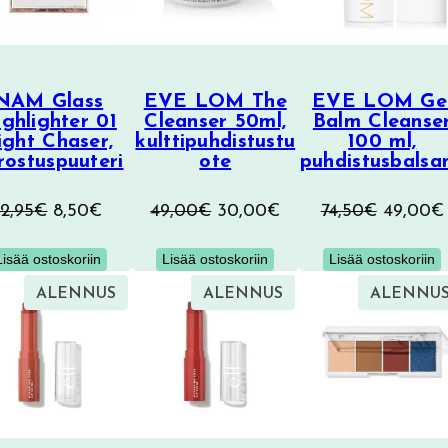
NAM Glass
EVE LOM The
EVE LOM Ge
ghlighter 01
Cleanser 50ml,
Balm Cleanse
ight Chaser,
kulttipuhdistustu
100 ml,
rostuspuuteri
ote
puhdistusbalsa
Alkuperäinen
Nykyinen
Alkuperäinen
Nykyinen
Alkuper
12,95
€
8,50
€
49,00
€
30,00
€
74,50
€
49,00
€
hinta
hinta
hinta
hinta
hinta
Lisää ostoskoriin
Lisää ostoskoriin
Lisää ostoskoriin
oli:
on:
oli:
on:
oli:
12,95€.
8,50€.
49,00€.
30,00€.
74,50€.
TUOTE
TUOTE
ALENNUS
ALENNUS
ALENNU
ALENNUKSESSA
ALENNUKSESSA