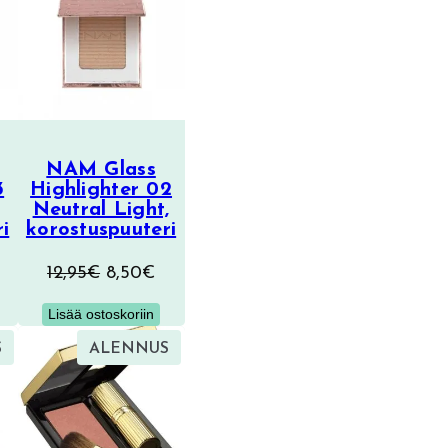
NAM Glass
3
Highlighter 02
Neutral Light,
i
korostuspuuteri
äinen
ykyinen
Alkuperäinen
Nykyinen
12,95
€
8,50
€
inta
hinta
hinta
Lisää ostoskoriin
n:
oli:
on:
TUOTE
TUOTE
S
ALENNUS
,50€.
12,95€.
8,50€.
ALENNUKSESSA
ALENNUKSESSA