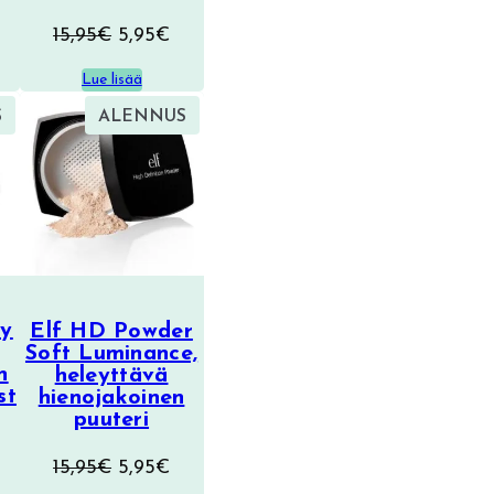
äinen
Nykyinen
Alkuperäinen
Nykyinen
15,95
€
5,95
€
hinta
hinta
hinta
on:
Lue lisää
oli:
on:
15,00€.
TUOTE
TUOTE
S
ALENNUS
15,95€.
5,95€.
ALENNUKSESSA
ALENNUKSESSA
ty
Elf HD Powder
Soft Luminance,
n
heleyttävä
st
hienojakoinen
puuteri
räinen
ykyinen
Alkuperäinen
Nykyinen
15,95
€
5,95
€