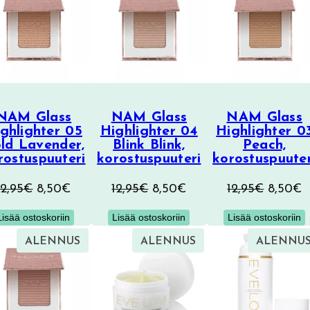
NAM Glass
NAM Glass
NAM Glass
ghlighter 05
Highlighter 04
Highlighter 0
ld Lavender,
Blink Blink,
Peach,
rostuspuuteri
korostuspuuteri
korostuspuuter
Alkuperäinen
Nykyinen
Alkuperäinen
Nykyinen
Alkuper
N
12,95
€
8,50
€
12,95
€
8,50
€
12,95
€
8,50
€
hinta
hinta
hinta
hinta
hinta
h
Lisää ostoskoriin
Lisää ostoskoriin
Lisää ostoskoriin
oli:
on:
oli:
on:
oli:
o
TUOTE
TUOTE
ALENNUS
ALENNUS
ALENNU
12,95€.
8,50€.
12,95€.
8,50€.
12,95€.
8
ALENNUKSESSA
ALENNUKSESSA