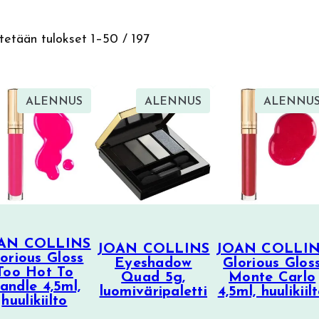
Sorted
etään tulokset 1–50 / 197
by
latest
TUOTE
TUOTE
ALENNUS
ALENNUS
ALENNU
ALENNUKSESSA
ALENNUKSESSA
AN COLLINS
JOAN COLLINS
JOAN COLLI
orious Gloss
Eyeshadow
Glorious Glos
Too Hot To
Quad 5g,
Monte Carlo
andle 4,5ml,
luomiväripaletti
4,5ml, huulikiil
huulikiilto