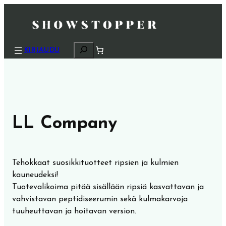
H
KIRJAUDU
a
k
u
LL Company
Tehokkaat suosikkituotteet ripsien ja kulmien
kauneudeksi!
Tuotevalikoima pitää sisällään ripsiä kasvattavan ja
vahvistavan peptidiseerumin sekä kulmakarvoja
tuuheuttavan ja hoitavan version.