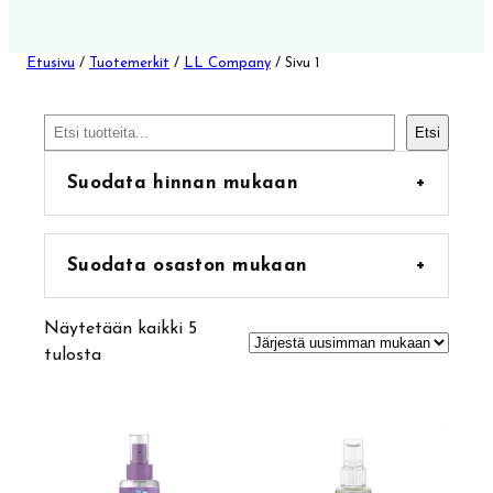
Etusivu
/
Tuotemerkit
/
LL Company
/ Sivu 1
Etsi
Etsi
Suodata hinnan mukaan
+
Suodata osaston mukaan
+
25
Matkakoot
25
Näytetään kaikki 5
tuotetta
223
Uncategorized
223
Sorted
tulosta
65
tuotetta
Ale-tuotteet
65
by
149
tuotetta
Hiukset
149
latest
tuotetta
34
Erikoishoidot
34
52
tuotetta
Hoitoaineet
52
tuotetta
35
Matkakokoiset
35