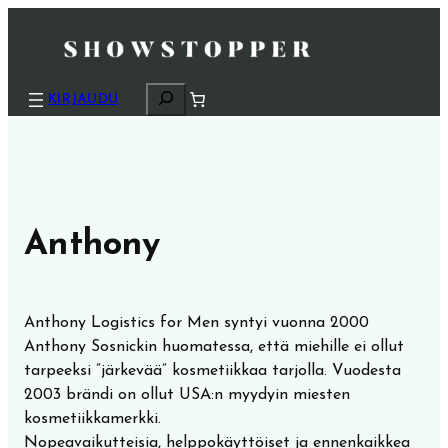
H
KIRJAUDU
a
k
u
Anthony
Anthony Logistics for Men syntyi vuonna 2000
Anthony Sosnickin huomatessa, että miehille ei ollut
tarpeeksi ”järkevää” kosmetiikkaa tarjolla. Vuodesta
2003 brändi on ollut USA:n myydyin miesten
kosmetiikkamerkki.
Nopeavaikutteisia, helppokäyttöiset ja ennenkaikkea