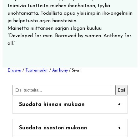
toimivia tuotteita miehen ihonhoitoon, tyyliä
unohtamatta. Todellista apua yleisimpiin iho-ongelmiin
ja helpotusta arjen haasteisiin.
Mainetta niittäneen sarjan slogan kuuluu:
”Developed for men. Borrowed by women. Anthony for
all.”
Etusivu
/
Tuotemerkit
/
Anthony
/ Sivu 1
Etsi
Etsi
Suodata hinnan mukaan
+
Suodata osaston mukaan
+