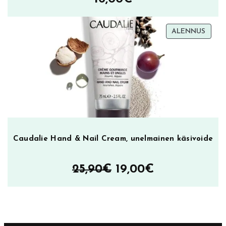
TUOT
ALENNUS
ALEN
Caudalie Hand & Nail Cream, unelmainen käsivoide
Alkuperäinen
Nykyinen
25,90
€
19,00
€
hinta
hinta
oli:
on:
25,90€.
19,00€.