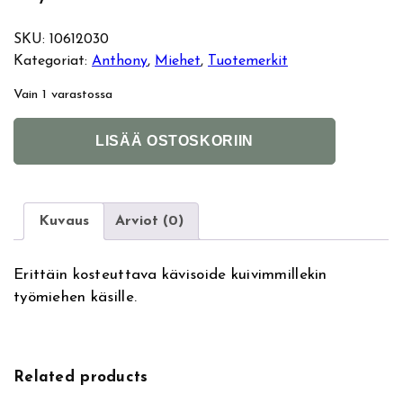
SKU:
10612030
Kategoriat:
Anthony
, 
Miehet
, 
Tuotemerkit
Vain 1 varastossa
A
A
LISÄÄ OSTOSKORIIN
n
l
t
t
h
e
o
r
Kuvaus
Arviot (0)
n
n
y
a
Erittäin kosteuttava kävisoide kuivimmillekin
H
t
työmiehen käsille.
a
i
n
v
d
e
C
:
Related products
r