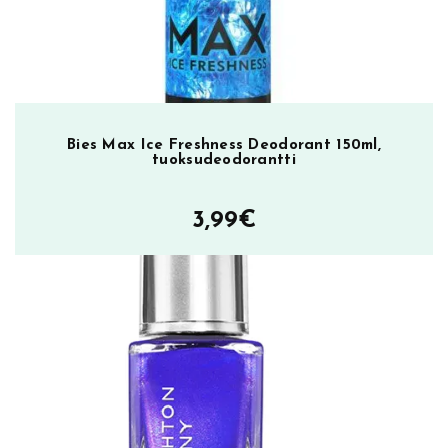
l
e
m
ä
ä
r
Bies Max Ice Freshness Deodorant 150ml,
ä
tuoksudeodorantti
3,99
€