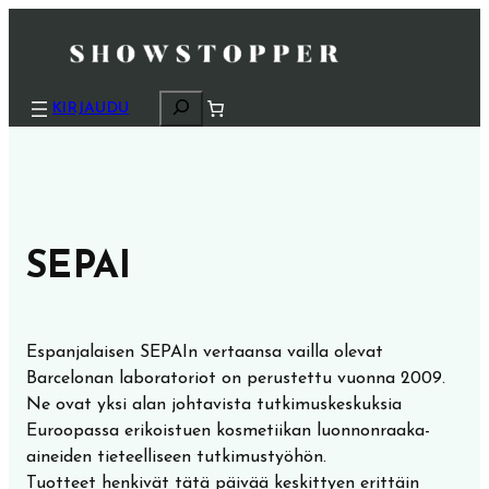
H
KIRJAUDU
a
k
u
SEPAI
Espanjalaisen SEPAIn vertaansa vailla olevat
Barcelonan laboratoriot on perustettu vuonna 2009.
Ne ovat yksi alan johtavista tutkimuskeskuksia
Euroopassa erikoistuen kosmetiikan luonnonraaka-
aineiden tieteelliseen tutkimustyöhön.
Tuotteet henkivät tätä päivää keskittyen erittäin