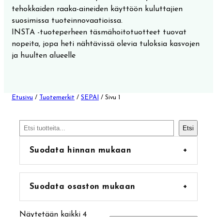
tehokkaiden raaka-aineiden käyttöön kuluttajien
suosimissa tuoteinnovaatioissa.
INSTA -tuoteperheen täsmähoitotuotteet tuovat
nopeita, jopa heti nähtävissä olevia tuloksia kasvojen
ja huulten alueelle
Etusivu
/
Tuotemerkit
/
SEPAI
/ Sivu 1
Etsi
Etsi
Suodata hinnan mukaan
+
Suodata osaston mukaan
+
25
Matkakoot
25
Näytetään kaikki 4