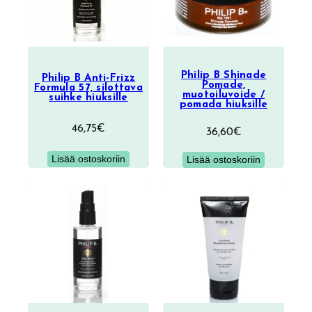
tuotetta
Philip B Shinade
Philip B Anti-Frizz
Pomade,
Formula 57, silottava
muotoiluvoide /
suihke hiuksille
pomada hiuksille
46,75
€
36,60
€
Lisää ostoskoriin
Lisää ostoskoriin