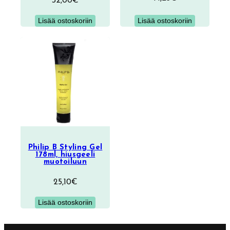
32,00
€
Lisää ostoskoriin
Lisää ostoskoriin
Philip B Styling Gel
178ml, hiusgeeli
muotoiluun
25,10
€
Lisää ostoskoriin