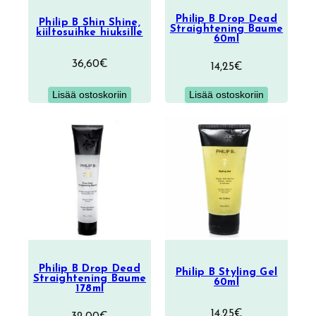
Philip B Drop Dead
Philip B Shin Shine,
Straightening Baume
kiiltosuihke hiuksille
60ml
36,60
€
14,25
€
Lisää ostoskoriin
Lisää ostoskoriin
Philip B Drop Dead
Philip B Styling Gel
Straightening Baume
60ml
178ml
14,25
€