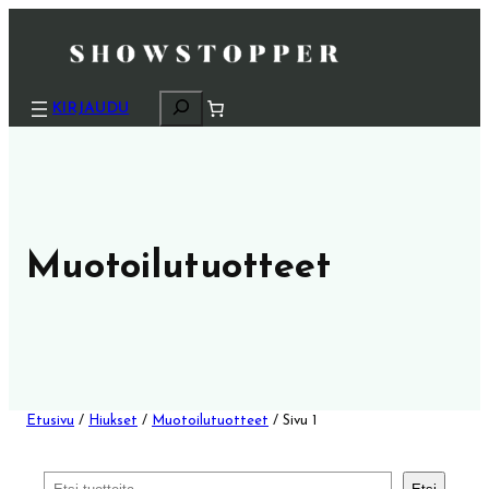
H
KIRJAUDU
a
k
u
Muotoilutuotteet
Etusivu
/
Hiukset
/
Muotoilutuotteet
/ Sivu 1
Etsi