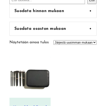
Etsi
Suodata hinnan mukaan
+
Suodata osaston mukaan
+
25
Matkakoot
25
Näytetään ainoa tulos
tuotetta
223
Uncategorized
223
65
tuotetta
Ale-tuotteet
65
149
tuotetta
Hiukset
149
tuotetta
34
Erikoishoidot
34
52
tuotetta
Hoitoaineet
52
tuotetta
35
Matkakokoiset
35
tuotetta
15
Matkakokoiset tuotteet
15
30
tuotetta
Muotoilutuotteet
30
64
tuotetta
Shampoot
64
6
tuotetta
Välineet
6
tuotetta
477
Kädet & kynnet
477