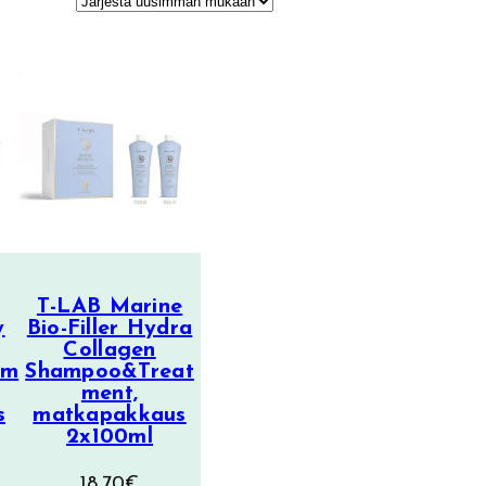
T-LAB Marine
y
Bio-Filler Hydra
Collagen
tm
Shampoo&Treat
ment,
s
matkapakkaus
2x100ml
18,70
€