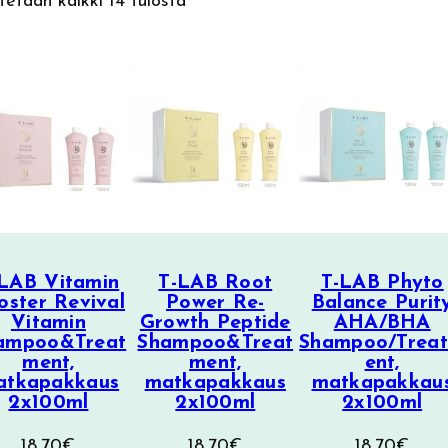
Sorted
etään kaikki 14 tulosta
by
latest
LAB Vitamin
T-LAB Root
T-LAB Phyto
oster Revival
Power Re-
Balance Purit
Vitamin
Growth Peptide
AHA/BHA
ampoo&Treat
Shampoo&Treat
Shampoo/Trea
ment,
ment,
ent,
atkapakkaus
matkapakkaus
matkapakkau
2x100ml
2x100ml
2x100ml
18,70
€
18,70
€
18,70
€