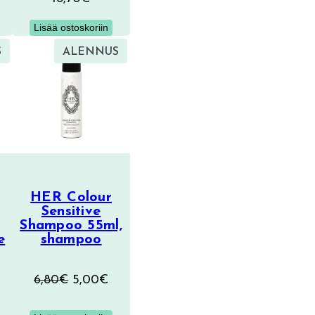
Lisää ostoskoriin
TUOTE
TUOTE
S
ALENNUS
ALENNUKSESSA
ALENNUKSESSA
HER Colour
Sensitive
Shampoo 55ml,
e
shampoo
äinen
ykyinen
Alkuperäinen
Nykyinen
6,80
€
5,00
€
inta
hinta
hinta