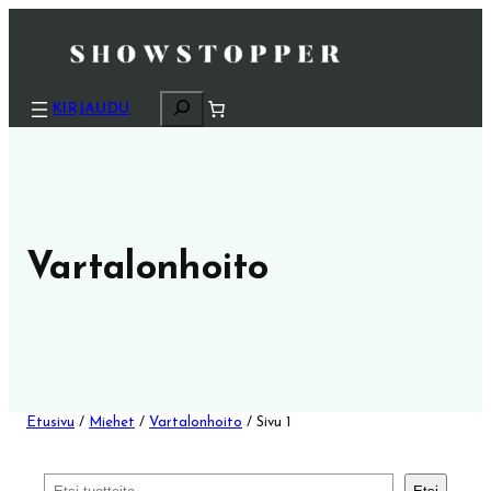
H
KIRJAUDU
a
k
u
Vartalonhoito
Etusivu
/
Miehet
/
Vartalonhoito
/ Sivu 1
Etsi