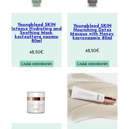
Youngblood SKIN
Youngblood SKIN
Intense Hydrating and
Nourishing Detox
Soothing Mask,
Masque with Honey,
kosteuttava naamio
kasvonaamio 80ml
80ml
48,50
€
48,50
€
Lisää ostoskoriin
Lisää ostoskoriin