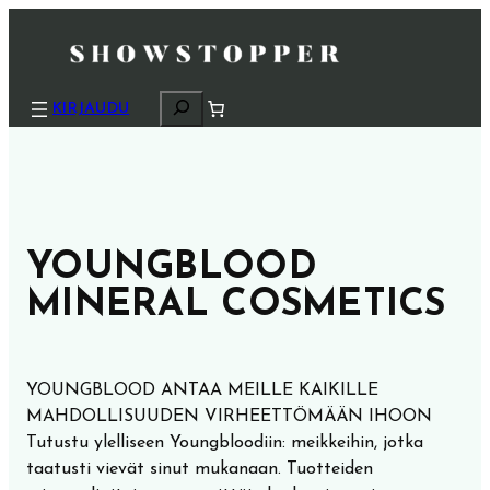
H
KIRJAUDU
a
k
u
YOUNGBLOOD
MINERAL COSMETICS
YOUNGBLOOD ANTAA MEILLE KAIKILLE
MAHDOLLISUUDEN VIRHEETTÖMÄÄN IHOON
Tutustu ylelliseen Youngbloodiin: meikkeihin, jotka
taatusti vievät sinut mukanaan. Tuotteiden