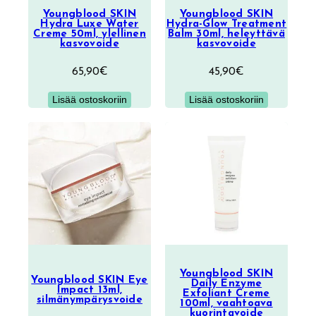
Youngblood SKIN
Youngblood SKIN
Hydra Luxe Water
Hydra-Glow Treatment
Creme 50ml, ylellinen
Balm 30ml, heleyttävä
kasvovoide
kasvovoide
65,90
€
45,90
€
Lisää ostoskoriin
Lisää ostoskoriin
Youngblood SKIN
Youngblood SKIN Eye
Daily Enzyme
Impact 13ml,
Exfoliant Creme
silmänympärysvoide
100ml, vaahtoava
kuorintavoide