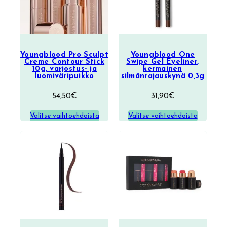
Youngblood Pro Sculpt
Youngblood One
Creme Contour Stick
Swipe Gel Eyeliner,
10g, varjostus- ja
kermainen
luomiväripuikko
silmänrajauskynä 0,3g
54,50
€
31,90
€
Valitse vaihtoehdoista
Valitse vaihtoehdoista