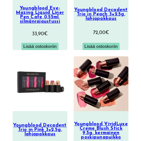
Youngblood Eye-
Youngblood Decadent
Mazing Liquid Liner
Trio in Peach 3×2,5g,
Pen Cafe 0,55ml,
lahjapakkaus
silmänrajaustussi
72,00
€
33,90
€
Lisää ostoskoriin
Lisää ostoskoriin
Youngblood VividLuxe
Youngblood Decadent
Creme Blush Stick
Trio in Pink 3×2,5g,
9,5g, kermainen
lahjapakkaus
poskipunapuikko