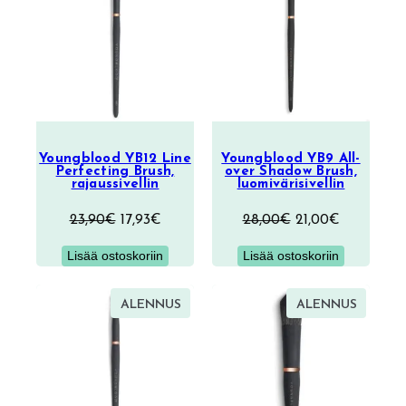
ALENNUKSESSA
ALENNU
Youngblood YB12 Line
Youngblood YB9 All-
Perfecting Brush,
over Shadow Brush,
rajaussivellin
luomivärisivellin
Alkuperäinen
Nykyinen
Alkuperäinen
Nykyinen
23,90
€
17,93
€
28,00
€
21,00
€
hinta
hinta
hinta
hinta
Lisää ostoskoriin
Lisää ostoskoriin
oli:
on:
oli:
on:
23,90€.
17,93€.
28,00€.
21,00€.
TUOTE
TUOTE
ALENNUS
ALENNUS
ALENNUKSESSA
ALENNU