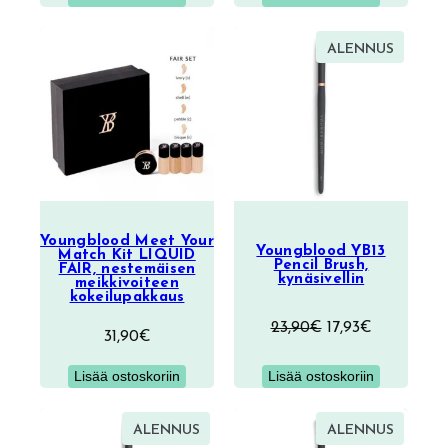
39,90€.
29,90€.
TUOTE
ALENNUS
ALENNU
Youngblood Meet Your
Youngblood YB13
Match Kit LIQUID
Pencil Brush,
FAIR, nestemäisen
kynäsivellin
meikkivoiteen
kokeilupakkaus
Alkuperäinen
Nykyinen
23,90
€
17,93
€
31,90
€
hinta
hinta
oli:
on:
Lisää ostoskoriin
Lisää ostoskoriin
23,90€.
17,93€.
TUOTE
TUOTE
ALENNUS
ALENNUS