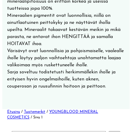
mineraalipitoisuus on erittäin korkea ja useissa
tuotteissa jopa 100%.
Mineraalien pigmentit ovat luonnollisia, niillä on
ainutlaatuinen peittokyky ja ne näyttävät iholla
upeilta. Mineraalit takaavat kestävän meikin ja mikä
parasta, ne antavat ihon HENGITTÄÄ ja samalla
HOITAVAT ihoa.
Värisävyt ovat luonnollisia ja pohjoismaiselle, vaalealle
iholle löytyy paljon vaihtoehtoja unohtamatta laajaa
valikoimaa myös ruskettuneelle iholle.
Sarja soveltuu todistetusti herkimmällekin iholle ja
erityisen hyvin ongelmaihoille, kuten aknen,
couperosan ja ruusufinnin hoitoon ja peittoon.
Etusivu
/
Tuotemerkit
/
YOUNGBLOOD MINERAL
COSMETICS
/ Sivu 1