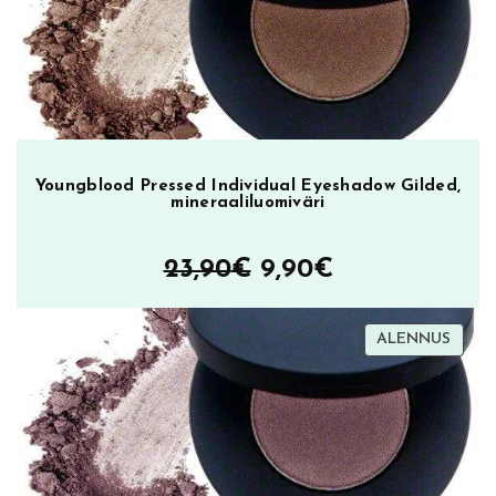
Youngblood Pressed Individual Eyeshadow Gilded,
mineraaliluomiväri
Alkuperäinen
Nykyinen
23,90
€
9,90
€
hinta
hinta
TUOT
ALENNUS
oli:
on:
ALEN
23,90€.
9,90€.