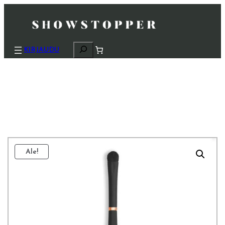
H
KIRJAUDU
a
k
u
Ale!