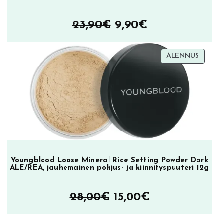
Alkuperäinen
Nykyinen
23,90
€
9,90
€
hinta
hinta
TUOT
ALENNUS
oli:
on:
ALEN
23,90€.
9,90€.
Youngblood Loose Mineral Rice Setting Powder Dark
ALE/REA, jauhemainen pohjus- ja kiinnityspuuteri 12g
Alkuperäinen
Nykyinen
28,00
€
15,00
€
hinta
hinta