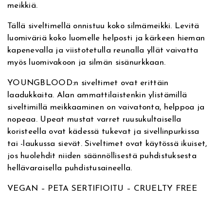
meikkiä.
e
9
e
n
:
A
Tällä siveltimellä onnistuu koko silmämeikki. Levitä
l
n
t
luomiväriä koko luomelle helposti ja kärkeen hieman
l
kapenevalla ja viistotetulla reunalla yllät vaivatta
-
h
a
myös luomivakoon ja silmän sisänurkkaan.
o
i
o
v
YOUNGBLOOD:n siveltimet ovat erittäin
e
laadukkaita. Alan ammattilaistenkin ylistämillä
n
n
r
siveltimillä meikkaaminen on vaivatonta, helppoa ja
S
nopeaa. Upeat mustat varret ruusukultaisella
t
:
h
koristeella ovat kädessä tukevat ja sivellinpurkissa
a
a
2
tai -laukussa sievät. Siveltimet ovat käytössä ikuiset,
d
jos huolehdit niiden säännöllisestä puhdistuksesta
o
o
1
hellävaraisella puhdistusaineella.
w
B
l
,
VEGAN – PETA SERTIFIOITU – CRUELTY FREE
r
u
i
0