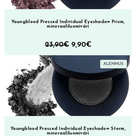
Youngblood Pressed Individual Eyeshadow Prism,
mineraaliluomiväri
Alkuperäinen
Nykyinen
23,90
€
9,90
€
hinta
hinta
TUOT
ALENNUS
oli:
on:
ALEN
23,90€.
9,90€.
Youngblood Pressed Individual Eyeshadow Storm,
mineraaliluomiväri