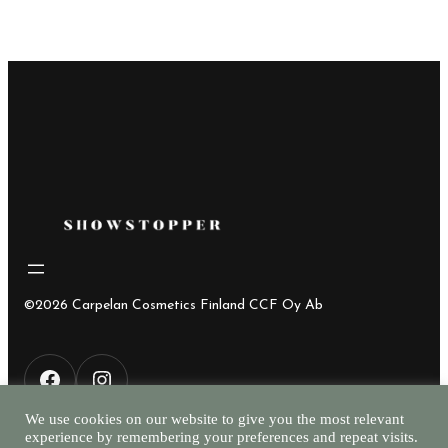
oli:
on:
28,00€.
15,00€.
©2026 Carpelan Cosmetics Finland CCF Oy Ab
F
I
We use cookies on our website to give you the most relevant
experience by remembering your preferences and repeat visits.