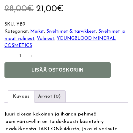
A
N
28,00
€
21,00
€
l
y
SKU:
YB9
Kategoriat:
Meikit
, 
Siveltimet & tarvikkeet
, 
Siveltimet ja
k
k
muut välineet
, 
Välineet
, 
YOUNGBLOOD MINERAL
COSMETICS
u
y
Y
−
+
o
p
i
A
u
LISÄÄ OSTOSKORIIN
l
e
n
n
t
g
r
e
e
b
r
l
Kuvaus
Arviot (0)
ä
n
n
o
a
o
i
h
Juuri oikean kokoinen ja ihanan pehmeä
t
d
luomivärisivellin on taidokkaasti käsintehty
i
Y
n
i
laadukkaasta TAKLONkuidusta, joka ei varisuta
v
B