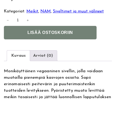
Kategoriat:
Meikit
, 
NAM
, 
Siveltimet ja muut välineet
N
−
+
A
A
M
LISÄÄ OSTOSKORIIN
l
P
t
r
e
e
r
c
Kuvaus
Arviot (0)
n
i
a
s
Monikäyttöinen vegaaninen sivellin, jolla voidaan
t
i
muotoilla pienempiä kasvojen osioita. Sopii
i
o
erinomaisesti peitevärin ja puuterimaistenkin
v
n
tuotteiden levitykseen. Pyöristetty muoto levittää
e
S
meikin tasaisesti ja jättää luonnollisen lopputuloksen
:
m
u
d