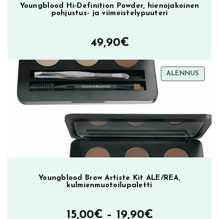
Youngblood Hi-Definition Powder, hienojakoinen
pohjustus- ja viimeistelypuuteri
49,90
€
TUOT
ALENNUS
ALEN
Youngblood Brow Artiste Kit ALE/REA,
kulmienmuotoilupaletti
Hintaluokka
15,00
€
–
19,90
€