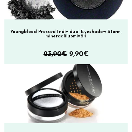
Youngblood Pressed Individual Eyeshadow Storm,
mineraaliluomiväri
Alkuperäinen
Nykyinen
23,90
€
9,90
€
hinta
hinta
oli:
on:
23,90€.
9,90€.