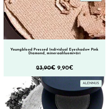
i
ALEN
33,90€.
27,00€.
n
m
ä
ä
r
ä
Youngblood Pressed Individual Eyeshadow Pink
Diamond, mineraaliluomiväri
Alkuperäinen
Nykyinen
23,90
€
9,90
€
hinta
hinta
TUOT
ALENNUS
oli:
on:
ALEN
23,90€.
9,90€.