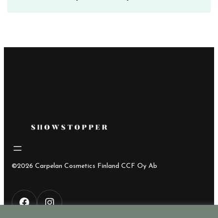
15,00€
–
19,90€
©2026 Carpelan Cosmetics Finland CCF Oy Ab
F
I