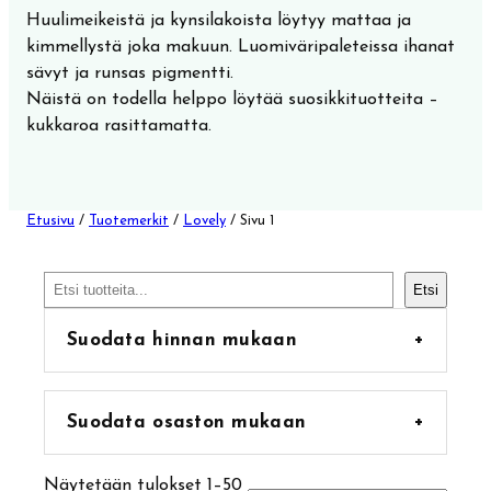
Huulimeikeistä ja kynsilakoista löytyy mattaa ja
kimmellystä joka makuun. Luomiväripaleteissa ihanat
sävyt ja runsas pigmentti.
Näistä on todella helppo löytää suosikkituotteita –
kukkaroa rasittamatta.
Etusivu
/
Tuotemerkit
/
Lovely
/ Sivu 1
Etsi
Etsi
Suodata hinnan mukaan
+
Suodata osaston mukaan
+
25
Matkakoot
25
Näytetään tulokset 1–50