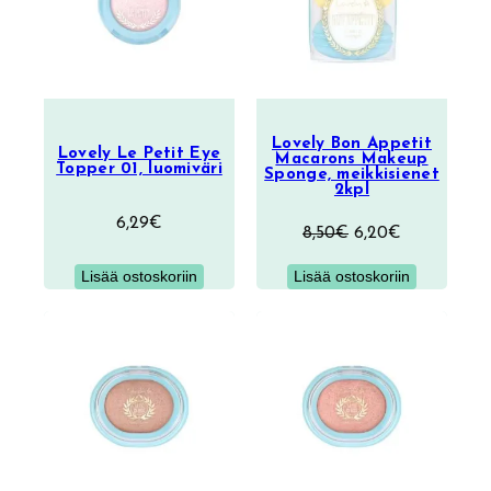
Lovely Bon Appetit
Lovely Le Petit Eye
Macarons Makeup
Topper 01, luomiväri
Sponge, meikkisienet
2kpl
6,29
€
Alkuperäinen
Nykyinen
8,50
€
6,20
€
hinta
hinta
Lisää ostoskoriin
Lisää ostoskoriin
oli:
on:
8,50€.
6,20€.