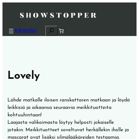
H
KIRJAUDU
a
k
u
Lovely
Lähde matkalle iloisen ranskattaren matkaan ja löydä
leikkisiä ja aikaansa seuraavia meikkituotteita
kohtuuhintaan!
Laajasta valikoimasta löytyy helposti jokaiselle
jotakin. Meikkituotteet soveltuvat herkällekin iholle ja
mascarat ovat lisäksi silmälääkäreiden testaamia.