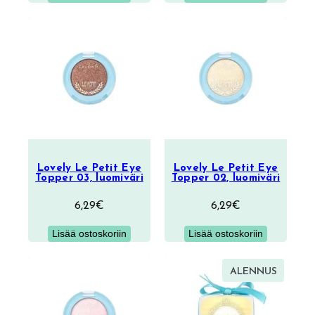
Lovely Le Petit Eye
Lovely Le Petit Eye
Topper 03, luomiväri
Topper 02, luomiväri
6,29
€
6,29
€
Lisää ostoskoriin
Lisää ostoskoriin
TUOTE
ALENNUS
ALENNU