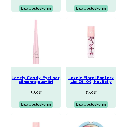
Lisää ostoskoriin
Lisää ostoskoriin
Lovely Candy Eyeliner,
Lovely Floral Fantasy
silmänrajausväri
Lip Oil 02, huuliöljy
3,89
€
7,69
€
Lisää ostoskoriin
Lisää ostoskoriin