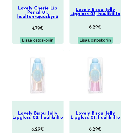
Lovely Cherie Lip
Lovely Bisou Jelly
Pencil 01,
Lipgloss 03, huulikiilto
huultenrajauskynä
6,29
€
4,79
€
Lisää ostoskoriin
Lisää ostoskoriin
Lovely Bisou Jelly
Lovely Bisou Jelly
Lipgloss 02, huulikiilto
Lipgloss 01, huulikiilto
6,29
€
6,29
€