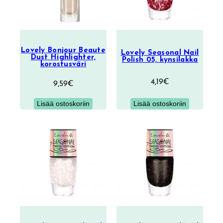
Lovely Bonjour Beaute
Lovely Seasonal Nail
Dust Highlighter,
Polish 05, kynsilakka
korostusväri
4,19
€
9,59
€
Lisää ostoskoriin
Lisää ostoskoriin