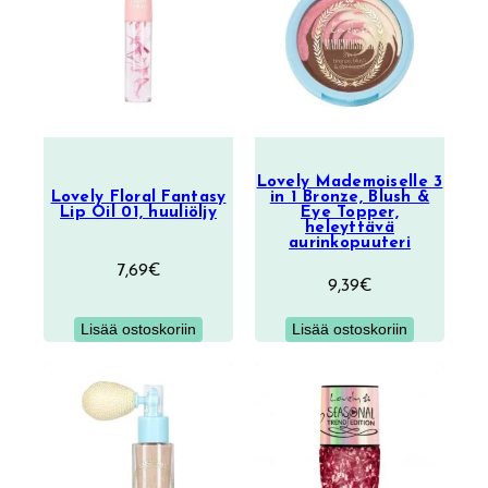
Lovely Mademoiselle 3
Lovely Floral Fantasy
in 1 Bronze, Blush &
Lip Oil 01, huuliöljy
Eye Topper,
heleyttävä
aurinkopuuteri
7,69
€
9,39
€
Lisää ostoskoriin
Lisää ostoskoriin