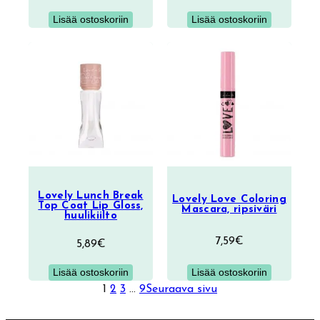
Lisää ostoskoriin
Lisää ostoskoriin
Lovely Lunch Break
Lovely Love Coloring
Top Coat Lip Gloss,
Mascara, ripsiväri
huulikiilto
7,59
€
5,89
€
Lisää ostoskoriin
Lisää ostoskoriin
1
2
3
…
9
Seuraava sivu