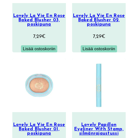
Lovely La Vie En Rose
Lovely La Vie En Rose
Baked Blusher 03,
Baked Blusher 02,
poskipuna
poskipuna
7,29
€
7,29
€
Lisää ostoskoriin
Lisää ostoskoriin
Lovely La Vie En Rose
Lovely Papillon
Baked Blusher 01,
Eyeliner With Stamp,
poskipuna
silmänrajaustussi