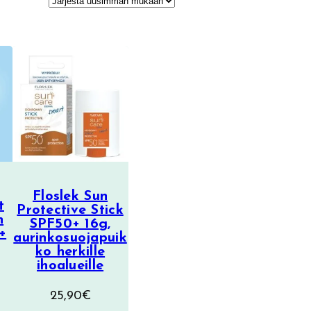
Floslek Sun
t
Protective Stick
n
SPF50+ 16g,
+
aurinkosuojapuik
ko herkille
ihoalueille
25,90
€