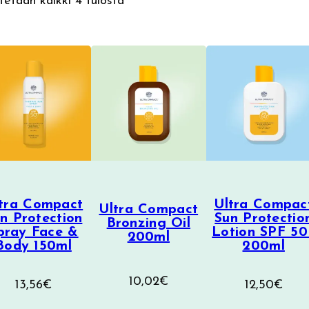
Sorted
etään kaikki 4 tulosta
by
latest
tra Compact
Ultra Compac
Ultra Compact
n Protection
Sun Protectio
Bronzing Oil
pray Face &
Lotion SPF 50
200ml
Body 150ml
200ml
10,02
€
13,56
€
12,50
€