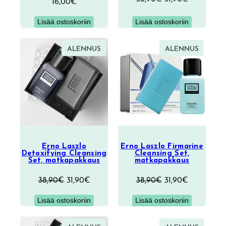
16,00
€
tuotetta
hinta
hinta
Lisää ostoskoriin
Lisää ostoskoriin
oli:
on:
38,90€.
31,90€.
TUOTE
TUOTE
ALENNUS
ALENNUS
ALENNUKSESSA
ALENNU
Erno Laszlo
Erno Laszlo Firmarine
Detoxifying Cleansing
Cleansing Set,
Set, matkapakkaus
matkapakkaus
Alkuperäinen
Nykyinen
Alkuperäinen
Nykyinen
38,90
€
31,90
€
38,90
€
31,90
€
hinta
hinta
hinta
hinta
Lisää ostoskoriin
Lisää ostoskoriin
oli:
on:
oli:
on:
38,90€.
31,90€.
38,90€.
31,90€.