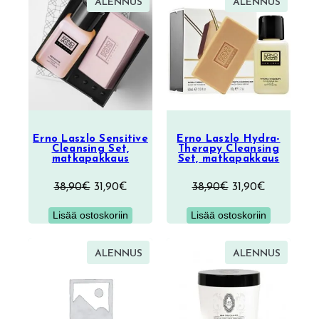
TUOTE
TUOTE
ALENNUS
ALENNUS
ALENNUKSESSA
ALENNU
Erno Laszlo Sensitive
Erno Laszlo Hydra-
Cleansing Set,
Therapy Cleansing
matkapakkaus
Set, matkapakkaus
Alkuperäinen
Nykyinen
Alkuperäinen
Nykyinen
38,90
€
31,90
€
38,90
€
31,90
€
hinta
hinta
hinta
hinta
Lisää ostoskoriin
Lisää ostoskoriin
oli:
on:
oli:
on:
38,90€.
31,90€.
38,90€.
31,90€.
TUOTE
TUOTE
ALENNUS
ALENNUS
ALENNUKSESSA
ALENNU