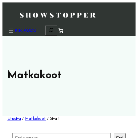
H
KIRJAUDU
a
k
u
Matkakoot
Etusivu
/
Matkakoot
/ Sivu 1
Etsi