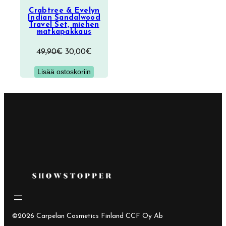
Crabtree & Evelyn
Indian Sandalwood
Travel Set, miehen
matkapakkaus
Alkuperäinen
Nykyinen
49,90
€
30,00
€
hinta
hinta
Lisää ostoskoriin
oli:
on:
49,90€.
30,00€.
©2026 Carpelan Cosmetics Finland CCF Oy Ab