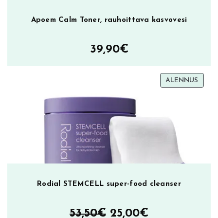
Apoem Calm Toner, rauhoittava kasvovesi
39,90
€
TUOT
ALENNUS
ALEN
Rodial STEMCELL super-food cleanser
Alkuperäinen
Nykyinen
53,50
€
25,00
€