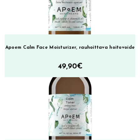
Apoem Calm Face Moisturizer, rauhoittava hoitovoide
49,90
€