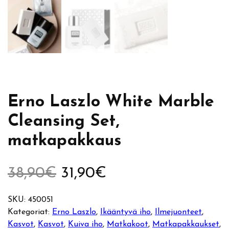
Erno Laszlo White Marble
Cleansing Set,
matkapakkaus
A
N
38,90
€
31,90
€
l
y
SKU:
450051
Kategoriat:
Erno Laszlo
, 
Ikääntyvä iho
, 
Ilmejuonteet
, 
k
k
Kasvot
, 
Kasvot
, 
Kuiva iho
, 
Matkakoot
, 
Matkapakkaukset
, 