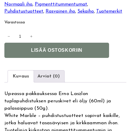
Normaali iho
, 
Pigmenttitummentumat
, 
u
y
Puhdistustuotteet
, 
Rasvainen iho
, 
Sekaiho
, 
Tuotemerkit
p
i
Varastossa
e
n
E
−
+
r
r
e
A
n
LISÄÄ OSTOSKORIIN
l
o
ä
n
t
L
e
a
i
h
r
s
Kuvaus
Arviot (0)
n
z
n
i
a
l
Upeassa pakkauksessa Erno Laszlon
t
o
e
n
tuplapuhdistuksen peruskivet eli öljy (60ml) ja
i
W
palasaippua (50g).
v
h
n
t
White Marble – puhdistustuotteet sopivat kaikille,
e
i
jotka haluavat tasasävyisen ja kirkkaamman ihon.
:
h
a
t
Tuotelinja kirkastaa pigmenttitummentumia ja