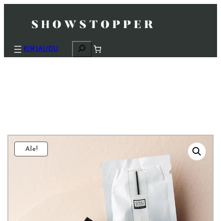
H
KIRJAUDU
a
k
u
Ale!