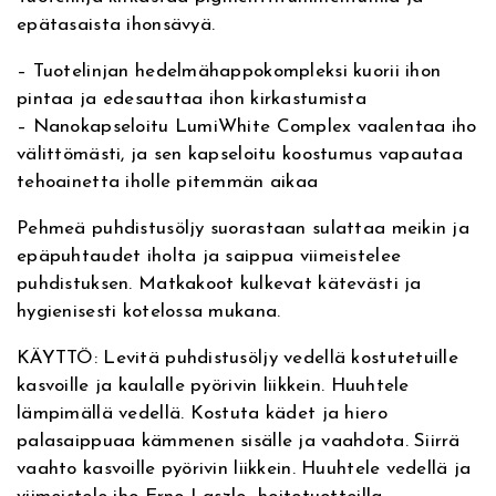
e
i
o
epätasaista ihonsävyä.
M
a
– Tuotelinjan hedelmähappokompleksi kuorii ihon
n
n
r
pintaa ja edesauttaa ihon kirkastumista
b
t
:
– Nanokapseloitu LumiWhite Complex vaalentaa iho
l
välittömästi, ja sen kapseloitu koostumus vapautaa
e
a
3
tehoainetta iholle pitemmän aikaa
C
l
o
1
Pehmeä puhdistusöljy suorastaan sulattaa meikin ja
e
epäpuhtaudet iholta ja saippua viimeistelee
a
l
,
puhdistuksen. Matkakoot kulkevat kätevästi ja
n
hygienisesti kotelossa mukana.
s
i
9
i
KÄYTTÖ: Levitä puhdistusöljy vedellä kostutetuille
:
0
n
kasvoille ja kaulalle pyörivin liikkein. Huuhtele
g
lämpimällä vedellä. Kostuta kädet ja hiero
3
€
S
palasaippuaa kämmenen sisälle ja vaahdota. Siirrä
e
vaahto kasvoille pyörivin liikkein. Huuhtele vedellä ja
8
.
t