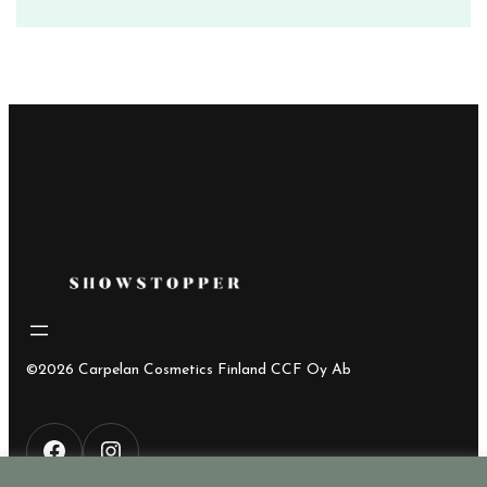
hinta
hinta
oli:
on:
53,50€.
25,00€.
©2026 Carpelan Cosmetics Finland CCF Oy Ab
F
I