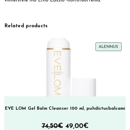
viimeistele iho Erno Laszlo -hoitotuotteilla.
,
,
m
a
9
t
Related products
k
0
a
p
€
TUOT
ALENNUS
a
ALEN
k
.
k
a
u
s
m
ä
ä
EVE LOM Gel Balm Cleanser 100 ml, puhdistusbalsami
r
ä
Alkuperäinen
Nykyinen
74,50
€
49,00
€