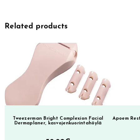
e
m
D
Related products
e
t
o
x
T
e
a
T
r
e
e
Tweezerman Bright Complexion Facial
Apoem Rest
O
Dermaplaner, kasvojenkuorintahöylä
i
l