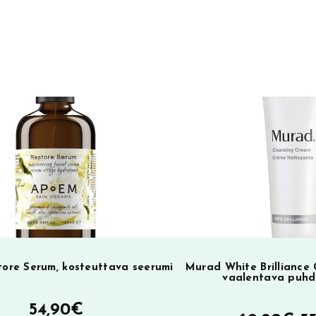
e
r
n
a
t
i
v
e
:
ore Serum, kosteuttava seerumi
Murad White Brilliance
vaalentava puhd
54,90
€