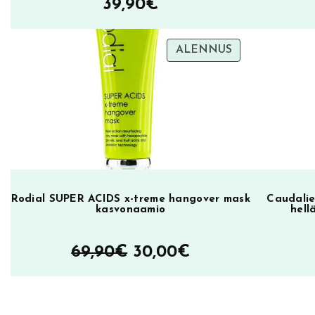
39,90
€
,
t
TUOTE
ALENNUS
e
ALENNUKSES
e
p
u
u
ö
l
j
Rodial SUPER ACIDS x-treme hangover mask
Caudalie
y
kasvonaamio
hell
m
ä
Alkuperäinen
Nykyinen
69,90
€
30,00
€
ä
hinta
hinta
r
ä
oli:
on: