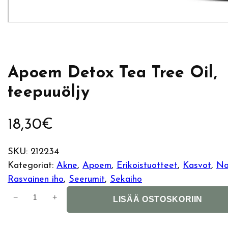
Apoem Detox Tea Tree Oil,
teepuuöljy
18,30
€
SKU:
212234
Kategoriat:
Akne
, 
Apoem
, 
Erikoistuotteet
, 
Kasvot
, 
No
Rasvainen iho
, 
Seerumit
, 
Sekaiho
A
−
+
LISÄÄ OSTOSKORIIN
p
o