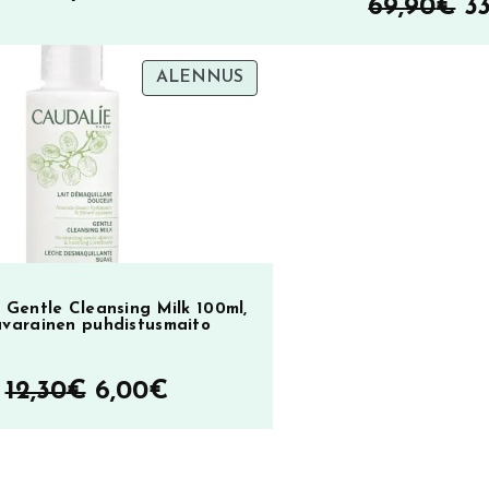
A
69,90
€
3
h
TUOTE
ALENNUS
ol
SA
ALENNUKSESSA
6
 Gentle Cleansing Milk 100ml,
ävarainen puhdistusmaito
Alkuperäinen
Nykyinen
12,30
€
6,00
€
hinta
hinta
oli:
on: