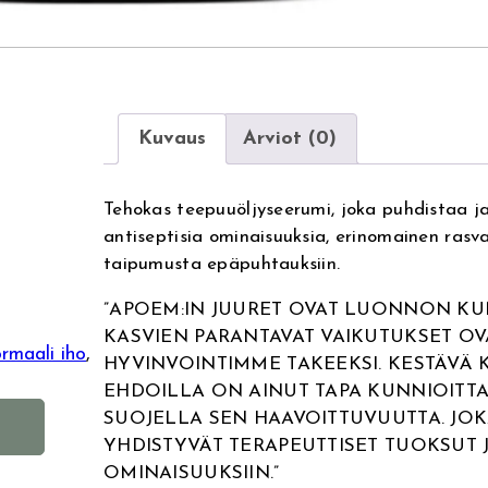
Kuvaus
Arviot (0)
Tehokas teepuuöljyseerumi, joka puhdistaa 
antiseptisia ominaisuuksia, erinomainen rasvais
taipumusta epäpuhtauksiin.
”APOEM:IN JUURET OVAT LUONNON KU
KASVIEN PARANTAVAT VAIKUTUKSET OV
rmaali iho
, 
HYVINVOINTIMME TAKEEKSI. KESTÄVÄ
EHDOILLA ON AINUT TAPA KUNNIOITTA
A
SUOJELLA SEN HAAVOITTUVUUTTA. JOK
l
YHDISTYVÄT TERAPEUTTISET TUOKSUT J
t
OMINAISUUKSIIN.”