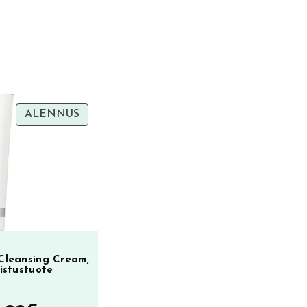
TUOTE
ALENNUS
ALENNUKSESSA
 Cleansing Cream,
istustuote