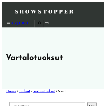
H
KIRJAUDU
a
k
u
Vartalotuoksut
Etusivu
/
Tuoksut
/
Vartalotuoksut
/ Sivu 1
Etsi