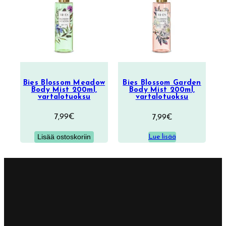
tuotetta
Bies Blossom Meadow
Bies Blossom Garden
Body Mist 200ml,
Body Mist 200ml,
vartalotuoksu
vartalotuoksu
7,99
€
7,99
€
Lisää ostoskoriin
Lue lisää