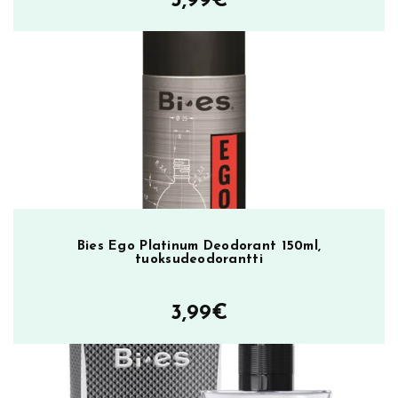
3,99
€
r
t
a
l
o
t
u
o
k
s
u
m
Bies Ego Platinum Deodorant 150ml,
tuoksudeodorantti
ä
ä
r
3,99
€
ä