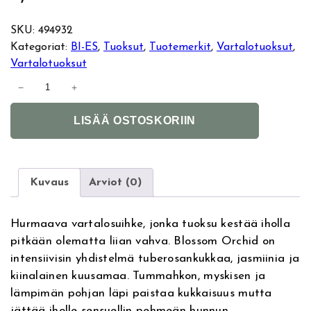
SKU:
494932
Kategoriat:
BI-ES
, 
Tuoksut
, 
Tuotemerkit
, 
Vartalotuoksut
, 
Vartalotuoksut
B
−
+
i
A
e
LISÄÄ OSTOSKORIIN
l
s
t
B
e
l
r
o
Kuvaus
Arviot (0)
n
s
a
s
Hurmaava vartalosuihke, jonka tuoksu kestää iholla
t
o
pitkään olematta liian vahva. Blossom Orchid on
i
m
intensiivisin yhdistelmä tuberosankukkaa, jasmiinia ja
v
O
kiinalainen kuusamaa. Tummahkon, myskisen ja
e
r
lämpimän pohjan läpi paistaa kukkaisuus mutta
:
c
jättää iholle sensuellin pehmeän hunnun.