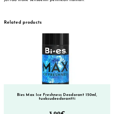
h
i
d
B
Related products
o
d
y
M
i
s
t
2
0
0
m
l
Bies Max Ice Freshness Deodorant 150ml,
,
tuoksudeodorantti
v
a