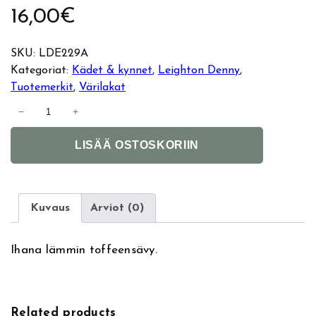
16,00
€
SKU:
LDE229A
Kategoriat:
Kädet & kynnet
, 
Leighton Denny
, 
Tuotemerkit
, 
Värilakat
L
−
+
e
A
i
LISÄÄ OSTOSKORIIN
l
g
t
h
e
t
r
o
Kuvaus
Arviot (0)
n
n
a
D
Ihana lämmin toffeensävy.
t
e
i
n
v
n
e
y
Related products