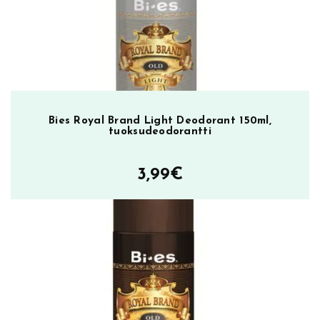
6,95€.
2,49€.
b
e
m
ä
ä
r
ä
Bies Royal Brand Light Deodorant 150ml,
tuoksudeodorantti
3,99
€