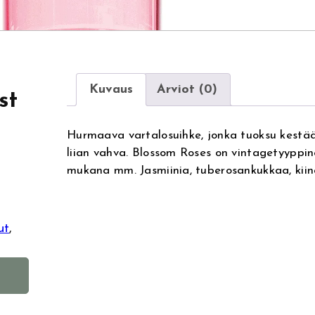
Kuvaus
Arviot (0)
st
Hurmaava vartalosuihke, jonka tuoksu kestää
liian vahva. Blossom Roses on vintagetyyppin
mukana mm. Jasmiinia, tuberosankukkaa, kii
ut
, 
A
l
t