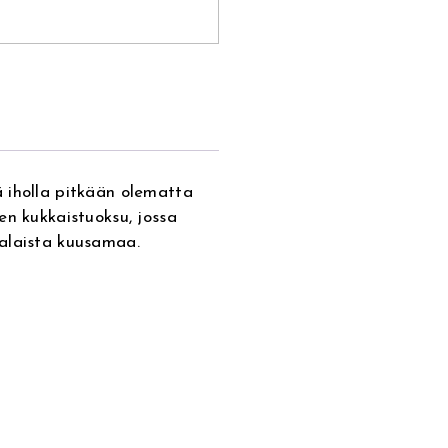
 iholla pitkään olematta
en kukkaistuoksu, jossa
nalaista kuusamaa.