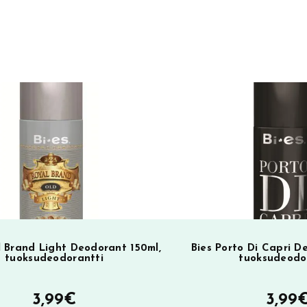
e
r
n
a
t
i
SA
v
e
:
l Brand Light Deodorant 150ml,
Bies Porto Di Capri D
tuoksudeodorantti
tuoksudeodo
3,99
€
3,99