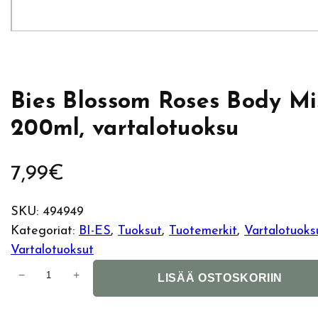
Bies Blossom Roses Body Mi
200ml, vartalotuoksu
7,99
€
SKU:
494949
Kategoriat:
BI-ES
, 
Tuoksut
, 
Tuotemerkit
, 
Vartalotuoks
Vartalotuoksut
B
−
+
LISÄÄ OSTOSKORIIN
i
e