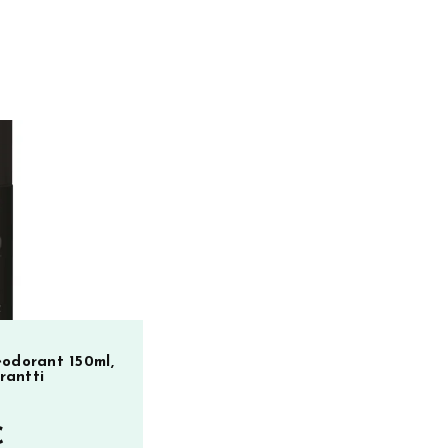
eodorant 150ml,
rantti
€