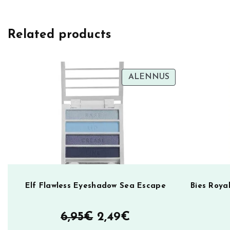
s
B
Related products
l
o
s
s
TUOTE
ALENNUS
ALENNUKSES
o
m
R
o
s
e
s
B
Elf Flawless Eyeshadow Sea Escape
Bies Roya
o
d
Alkuperäinen
Nykyinen
6,95
€
2,49
€
y