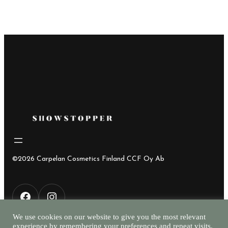
oli:
on:
37,45€.
14,00€.
©2026 Carpelan Cosmetics Finland CCF Oy Ab
F
I
We use cookies on our website to give you the most relevant
experience by remembering your preferences and repeat visits.