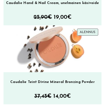
Caudalie Hand & Nail Cream, unelmainen käsivoide
Alkuperäinen
Nykyinen
25,90
€
19,00
€
hinta
hinta
TUOT
ALENNUS
oli:
on:
ALEN
25,90€.
19,00€.
Caudalie Teint Divine Mineral Bronzing Powder
Alkuperäinen
Nykyinen
37,45
€
14,00
€
hinta
hinta