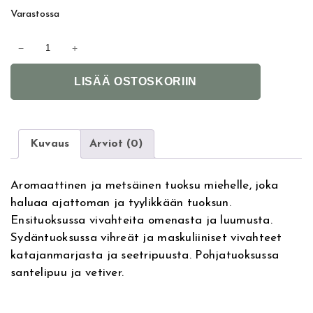
Varastossa
B
−
+
i
A
e
LISÄÄ OSTOSKORIIN
l
s
t
L
e
a
r
s
Kuvaus
Arviot (0)
n
e
a
r
Aromaattinen ja metsäinen tuoksu miehelle, joka
t
r
haluaa ajattoman ja tyylikkään tuoksun.
i
e
Ensituoksussa vivahteita omenasta ja luumusta.
v
E
Sydäntuoksussa vihreät ja maskuliiniset vivahteet
e
d
katajanmarjasta ja seetripuusta. Pohjatuoksussa
:
T
santelipuu ja vetiver.
1
0
0