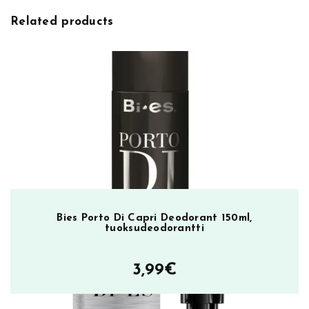
m
Related products
l
m
ä
ä
r
ä
Bies Porto Di Capri Deodorant 150ml,
tuoksudeodorantti
3,99
€