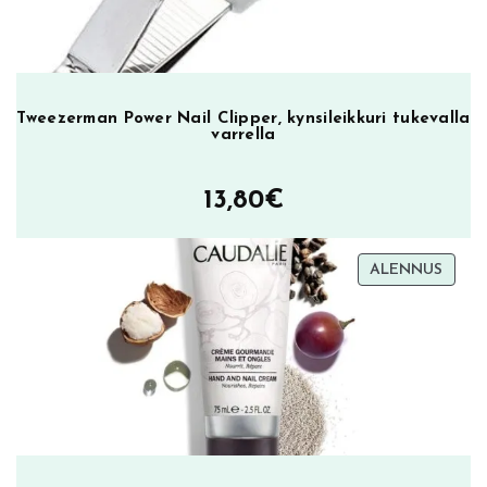
Tweezerman Power Nail Clipper, kynsileikkuri tukevalla
varrella
13,80
€
TUOT
ALENNUS
ALEN