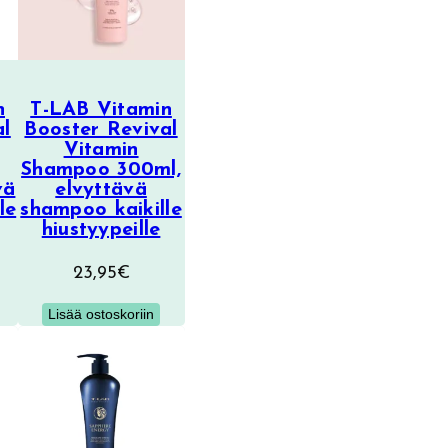
n
T-LAB Vitamin
al
Booster Revival
Vitamin
Shampoo 300ml,
vä
elvyttävä
le
shampoo kaikille
hiustyypeille
23,95
€
Lisää ostoskoriin