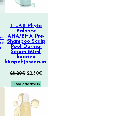
T-LAB Phyto
Balance
AHA/BHA Pre-
t,
Shampoo Scalp
kk
Peel Derma-
a
Serum 60ml,
kuoriva
hiuspohjaseerumi
Alkuperäinen
Nykyinen
28,20
€
22,50
€
hinta
hinta
Lisää ostoskoriin
oli:
on:
28,20€.
22,50€.