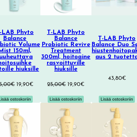
-LAB Phyto
T-LAB Phyto
Balance
Balance
T-LAB Phyto
biotic Volume
Probiotic Revive
Balance Duo Se
Mist 150ml,
Treatment
hiustenhoitopa
tuuheuttava
300ml, hoitoaine
aus 2 tuotett
hoitosuihke
rasvoittuville
toille hiuksille
hiuksille
43,80
€
Alkuperäinen
Nykyinen
Alkuperäinen
Nykyinen
5,00
€
19,90
€
25,00
€
19,90
€
hinta
hinta
hinta
hinta
Lisää ostoskoriin
Lisää ostoskoriin
Lisää ostoskoriin
oli:
on:
oli:
on:
25,00€.
19,90€.
25,00€.
19,90€.