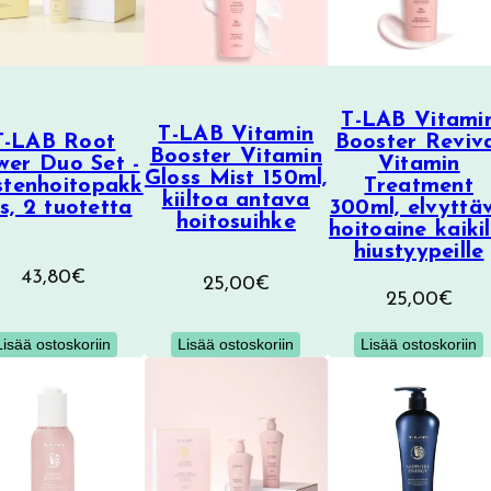
T-LAB Vitami
T-LAB Vitamin
T-LAB Root
Booster Reviv
Booster Vitamin
wer Duo Set -
Vitamin
Gloss Mist 150ml,
stenhoitopakk
Treatment
kiiltoa antava
s, 2 tuotetta
300ml, elvyttä
hoitosuihke
hoitoaine kaikil
hiustyypeille
43,80
€
25,00
€
25,00
€
Lisää ostoskoriin
Lisää ostoskoriin
Lisää ostoskoriin