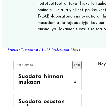
hoitotuotteet antavat hiuksille tuuhe
ominaisuuksia ja ylelliset pakkaukse
T-LAB -laboratorion innovaatio on 
macadamia- ja jojobaöljyjä, kaviaari
ruusuöljyä. Jokainen tuote sisältää 
Etusivu
/
Tuotemerkit
/
T-LAB Professional
/ Sivu 1
Etsi
Näyt
Etsi
Suodata hinnan
mukaan
+
Suodata osaston