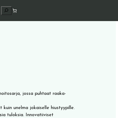
H
a
k
u
hoitosarja, jossa puhtaat raaka-
kuin unelma jokaiselle hiustyypille.
ia tuloksia. Innovatiiviset