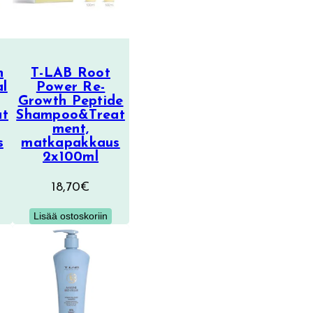
n
T-LAB Root
al
Power Re-
Growth Peptide
at
Shampoo&Treat
ment,
s
matkapakkaus
2x100ml
18,70
€
Lisää ostoskoriin