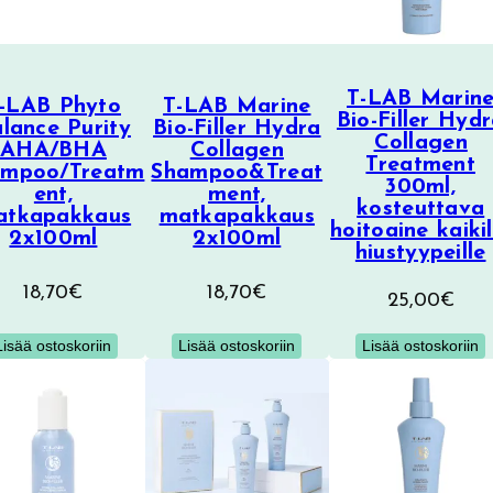
T-LAB Marin
-LAB Phyto
T-LAB Marine
Bio-Filler Hyd
lance Purity
Bio-Filler Hydra
Collagen
AHA/BHA
Collagen
Treatment
ampoo/Treatm
Shampoo&Treat
300ml,
ent,
ment,
kosteuttava
atkapakkaus
matkapakkaus
hoitoaine kaikil
2x100ml
2x100ml
hiustyypeille
18,70
€
18,70
€
25,00
€
Lisää ostoskoriin
Lisää ostoskoriin
Lisää ostoskoriin