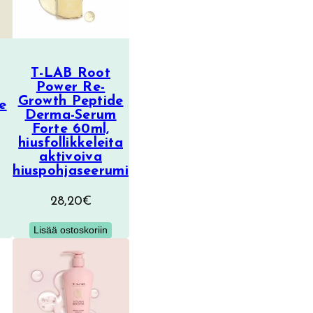
T-LAB Root
Power Re-
Growth Peptide
e
Derma-Serum
Forte 60ml,
hiusfollikkeleita
aktivoiva
hiuspohjaseerumi
28,20
€
Lisää ostoskoriin