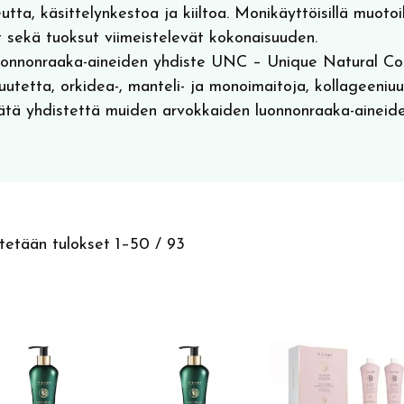
utta, käsittelynkestoa ja kiiltoa. Monikäyttöisillä muotoi
t sekä tuoksut viimeistelevät kokonaisuuden.
luonnonraaka-aineiden yhdiste UNC – Unique Natural Co
uutetta, orkidea-, manteli- ja monoimaitoja, kollageeniuu
tätä yhdistettä muiden arvokkaiden luonnonraaka-aineiden
Sorted
etään tulokset 1–50 / 93
by
latest