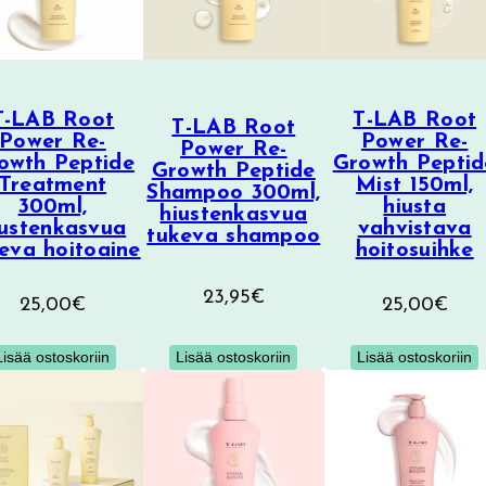
T-LAB Root
T-LAB Root
T-LAB Root
Power Re-
Power Re-
Power Re-
owth Peptide
Growth Peptid
Growth Peptide
Treatment
Mist 150ml,
Shampoo 300ml,
300ml,
hiusta
hiustenkasvua
iustenkasvua
vahvistava
tukeva shampoo
eva hoitoaine
hoitosuihke
23,95
€
25,00
€
25,00
€
Lisää ostoskoriin
Lisää ostoskoriin
Lisää ostoskoriin