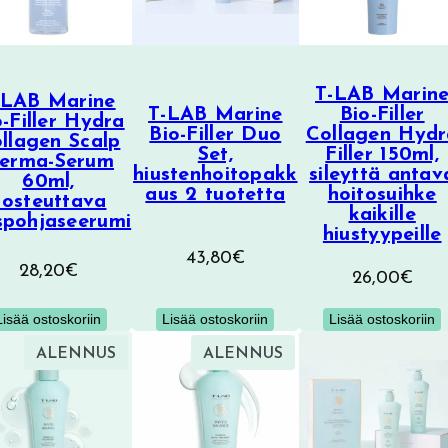
T-LAB Marin
-LAB Marine
T-LAB Marine
Bio-Filler
o-Filler Hydra
Bio-Filler Duo
Collagen Hydr
llagen Scalp
Set,
Filler 150ml,
erma-Serum
hiustenhoitopakk
sileyttä antav
60ml,
aus 2 tuotetta
hoitosuihke
kosteuttava
kaikille
spohjaseerumi
hiustyypeille
43,80
€
28,20
€
26,00
€
Lisää ostoskoriin
Lisää ostoskoriin
Lisää ostoskoriin
TUOTE
TUOTE
ALENNUS
ALENNUS
ALENNUKSESSA
ALENNUKSESSA