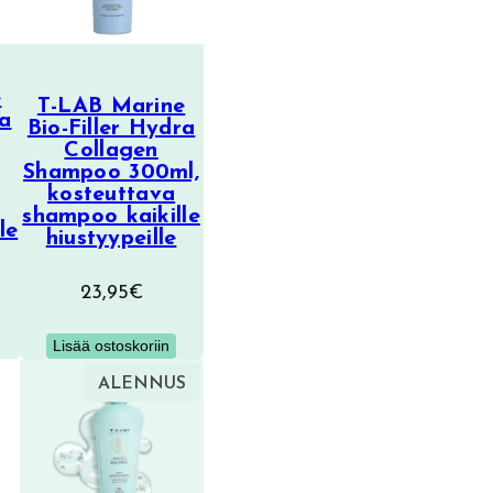
e
T-LAB Marine
ra
Bio-Filler Hydra
Collagen
Shampoo 300ml,
kosteuttava
shampoo kaikille
le
hiustyypeille
23,95
€
Lisää ostoskoriin
TUOTE
ALENNUS
ALENNUKSESSA