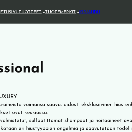
ETUSIVU
TUOTTEET
TUOTEMERKIT
KIRJAUDU
ssional
UXURY
aineista voimansa saava, aidosti eksklusiivinen hiusten
ukset ovat keskiössä.
valmistetut, sulfaatittomat shampoot ja hoitoaineet ovat 
ratkotaan eri hiustyyppien ongelmia ja saavutetaan todellis