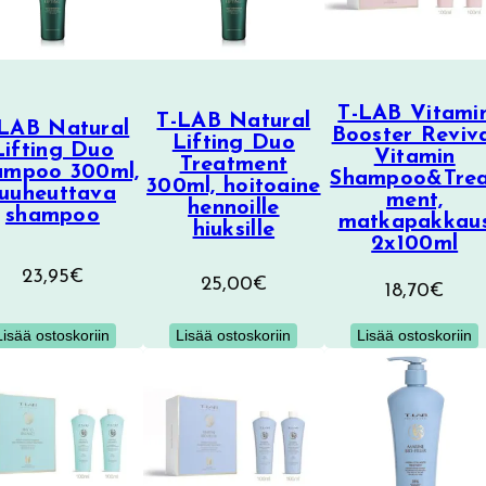
T-LAB Vitami
T-LAB Natural
LAB Natural
Booster Reviv
Lifting Duo
Lifting Duo
Vitamin
Treatment
ampoo 300ml,
Shampoo&Tre
300ml, hoitoaine
tuuheuttava
ment,
hennoille
shampoo
matkapakkau
hiuksille
2x100ml
23,95
€
25,00
€
18,70
€
Lisää ostoskoriin
Lisää ostoskoriin
Lisää ostoskoriin