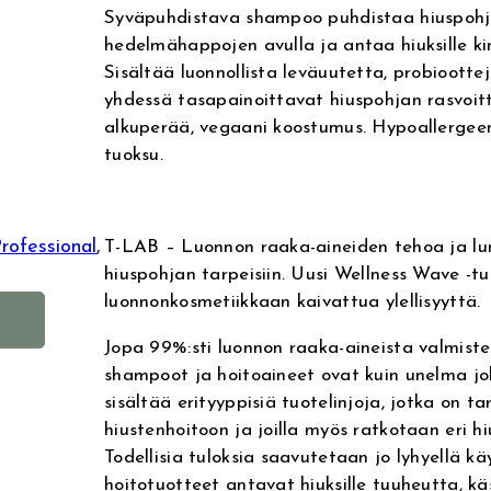
Syväpuhdistava shampoo puhdistaa hiuspohj
hedelmähappojen avulla ja antaa hiuksille k
Sisältää luonnollista leväuutetta, probioottej
yhdessä tasapainoittavat hiuspohjan rasvoitt
alkuperää, vegaani koostumus. Hypoallergee
tuoksu.
rofessional
, 
T-LAB – Luonnon raaka-aineiden tehoa ja lum
hiuspohjan tarpeisiin. Uusi Wellness Wave -t
luonnonkosmetiikkaan kaivattua ylellisyyttä.
A
l
Jopa 99%:sti luonnon raaka-aineista valmiste
t
shampoot ja hoitoaineet ovat kuin unelma joka
e
sisältää erityyppisiä tuotelinjoja, jotka on ta
r
hiustenhoitoon ja joilla myös ratkotaan eri h
n
Todellisia tuloksia saavutetaan jo lyhyellä käy
a
hoitotuotteet antavat hiuksille tuuheutta, käs