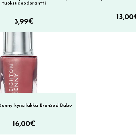
tuoksudeodorantti
13,00
3,99
€
Denny kynsilakka Bronzed Babe
16,00
€