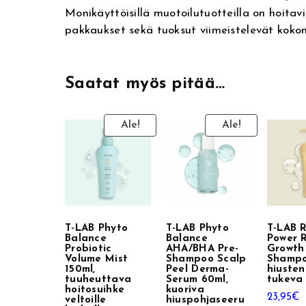
t
Monikäyttöisillä muotoilutuotteilla on hoitavi
pakkaukset sekä tuoksut viimeistelevät koko
i
v
e
Saatat myös pitää…
:
Ale!
Ale!
T-LAB Phyto
T-LAB Phyto
T-LAB 
Balance
Balance
Power 
Probiotic
AHA/BHA Pre-
Growth
Volume Mist
Shampoo Scalp
Shampo
150ml,
Peel Derma-
hiuste
tuuheuttava
Serum 60ml,
tukeva
hoitosuihke
kuoriva
23,95
€
veltoille
hiuspohjaseeru