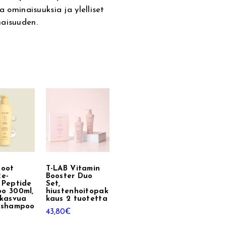
a ominaisuuksia ja ylelliset
naisuuden.
Root
T-LAB Vitamin
Re-
Booster Duo
 Peptide
Set,
o 300ml,
hiustenhoitopak
nkasvua
kaus 2 tuotetta
 shampoo
43,80
€