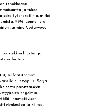
an tehokkaasti
immoisuutta ja tukea.
a sekä fytokeratiinia, mitkä
umista. 99% luonnollista
ninen Jasmine Cedarwood -
oa kaikkiin hiusten ja
uoteperhe tuo
tut, sulfaatittomat
iselle hiustyypille. Sarja
rkoitettu päivittäiseen
iustyyppien ongelmia.
töllä. Innovatiiviset
ittelynkestoa ja kiiltoa.