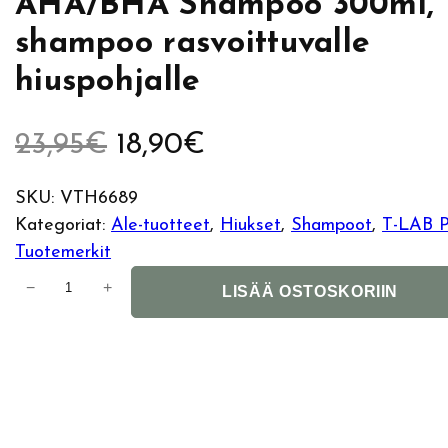
AHA/BHA Shampoo 300ml,
shampoo rasvoittuvalle
hiuspohjalle
A
N
23,95
€
18,90
€
l
y
SKU:
VTH6689
Kategoriat:
Ale-tuotteet
, 
Hiukset
, 
Shampoot
, 
T-LAB P
k
k
Tuotemerkit
u
y
T
−
+
LISÄÄ OSTOSKORIIN
-
p
i
L
A
e
n
B
r
e
P
h