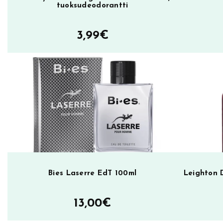
tuoksudeodorantti
t
u
3,99
€
v
a
l
l
e
h
i
u
s
p
o
Bies Laserre EdT 100ml
Leighton 
h
j
13,00
€
a