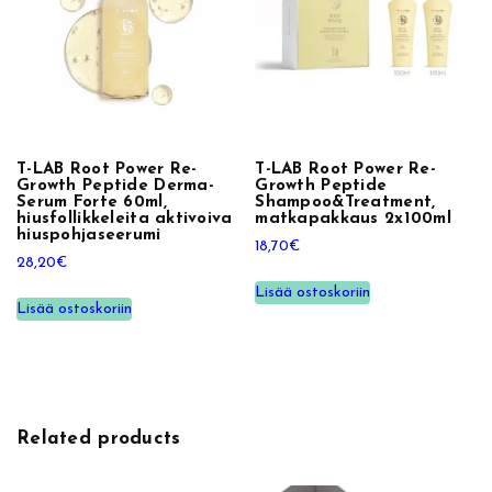
e
v
a
s
h
a
m
T-LAB Root Power Re-
T-LAB Root Power Re-
Growth Peptide Derma-
Growth Peptide
p
Serum Forte 60ml,
Shampoo&Treatment,
hiusfollikkeleita aktivoiva
matkapakkaus 2x100ml
o
hiuspohjaseerumi
18,70
€
o
28,20
€
m
Lisää ostoskoriin
ä
Lisää ostoskoriin
ä
r
ä
Related products