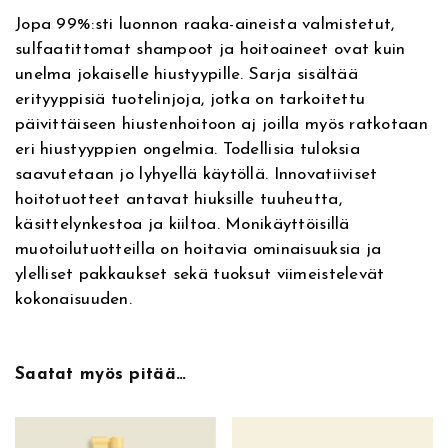
h
Jopa 99%:sti luonnon raaka-aineista valmistetut,
P
sulfaatittomat shampoot ja hoitoaineet ovat kuin
e
unelma jokaiselle hiustyypille. Sarja sisältää
p
erityyppisiä tuotelinjoja, jotka on tarkoitettu
t
päivittäiseen hiustenhoitoon aj joilla myös ratkotaan
i
eri hiustyyppien ongelmia. Todellisia tuloksia
d
saavutetaan jo lyhyellä käytöllä. Innovatiiviset
e
hoitotuotteet antavat hiuksille tuuheutta,
S
käsittelynkestoa ja kiiltoa. Monikäyttöisillä
h
muotoilutuotteilla on hoitavia ominaisuuksia ja
a
ylelliset pakkaukset sekä tuoksut viimeistelevät
m
kokonaisuuden.
p
o
o
Saatat myös pitää…
3
0
0