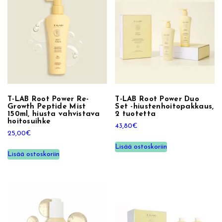
m
l
,
h
i
u
s
t
e
T-LAB Root Power Re-
T-LAB Root Power Duo
Growth Peptide Mist
Set -hiustenhoitopakkaus,
n
150ml, hiusta vahvistava
2 tuotetta
k
hoitosuihke
43,80
€
a
25,00
€
s
Lisää ostoskoriin
Lisää ostoskoriin
v
u
a
t
u
k