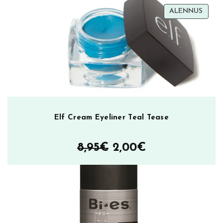
TUOT
ALENNUS
ALEN
Elf Cream Eyeliner Teal Tease
Alkuperäinen
Nykyinen
8,95
€
2,00
€
hinta
hinta
oli:
on:
8,95€.
2,00€.