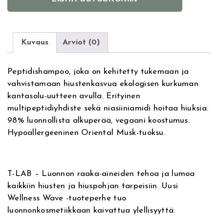
l
A
t
B
e
R
r
o
Kuvaus
Arviot (0)
n
o
a
t
Peptidishampoo, joka on kehitetty tukemaan ja
t
P
vahvistamaan hiustenkasvua ekologisen kurkuman
i
o
kantasolu-uutteen avulla. Erityinen
v
w
multipeptidiyhdiste sekä niasiiniamidi hoitaa hiuksia.
e
e
98% luonnollista alkuperää, vegaani koostumus.
:
r
Hypoallergeeninen Oriental Musk-tuoksu.
R
e
-
G
T-LAB – Luonnon raaka-aineiden tehoa ja lumoa
r
kaikkiin hiusten ja hiuspohjan tarpeisiin. Uusi
o
Wellness Wave -tuoteperhe tuo
w
luonnonkosmetiikkaan kaivattua ylellisyyttä.
t