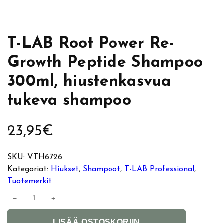
T-LAB Root Power Re-
Growth Peptide Shampoo
300ml, hiustenkasvua
tukeva shampoo
23,95
€
SKU:
VTH6726
Kategoriat:
Hiukset
, 
Shampoot
, 
T-LAB Professional
, 
Tuotemerkit
T
−
+
-
A
L
LISÄÄ OSTOSKORIIN