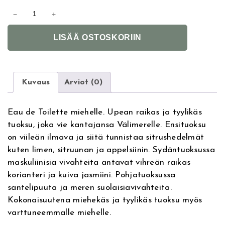
B
−
+
i
A
e
LISÄÄ OSTOSKORIIN
l
s
t
P
e
o
r
r
Kuvaus
Arviot (0)
n
t
a
o
Eau de Toilette miehelle. Upean raikas ja tyylikäs
t
D
tuoksu, joka vie kantajansa Välimerelle. Ensituoksu
i
i
on viileän ilmava ja siitä tunnistaa sitrushedelmät
v
C
kuten limen, sitruunan ja appelsiinin. Sydäntuoksussa
e
a
maskuliinisia vivahteita antavat vihreän raikas
:
p
korianteri ja kuiva jasmiini. Pohjatuoksussa
r
santelipuuta ja meren suolaisiavivahteita.
i
Kokonaisuutena miehekäs ja tyylikäs tuoksu myös
E
varttuneemmalle miehelle.
d