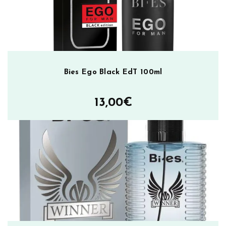
Bies Ego Black EdT 100ml
13,00
€