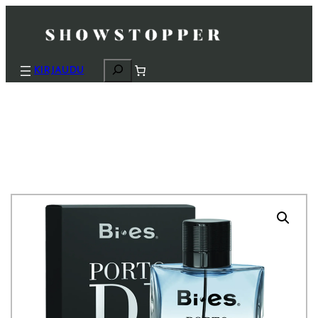
H
KIRJAUDU
a
k
u