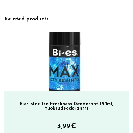
T
1
0
Related products
0
m
l
m
ä
ä
r
ä
Bies Max Ice Freshness Deodorant 150ml,
tuoksudeodorantti
3,99
€