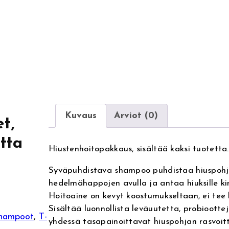
Kuvaus
Arviot (0)
t,
tta
Hiustenhoitopakkaus, sisältää kaksi tuotetta.
Syväpuhdistava shampoo puhdistaa hiuspohj
hedelmähappojen avulla ja antaa hiuksille k
Hoitoaine on kevyt koostumukseltaan, ei tee h
Sisältää luonnollista leväuutetta, probioottej
hampoot
, 
T-
yhdessä tasapainoittavat hiuspohjan rasvoitt