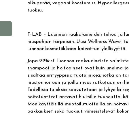
alkuperää, vegaani koostumus. Hypoallergee
tuoksu.
A
l
T-LAB – Luonnon raaka-aineiden tehoa ja lum
t
hiuspohjan tarpeisiin. Uusi Wellness Wave -t
e
luonnonkosmetiikkaan kaivattua ylellisyyttä.
r
Jopa 99%:sti luonnon raaka-aineista valmiste
n
shampoot ja hoitoaineet ovat kuin unelma joka
a
sisältää erityyppisiä tuotelinjoja, jotka on ta
t
hiustenhoitoon ja joilla myös ratkotaan eri h
i
Todellisia tuloksia saavutetaan jo lyhyellä käy
v
hoitotuotteet antavat hiuksille tuuheutta, käs
e
Monikäyttöisillä muotoilutuotteilla on hoitavi
:
pakkaukset sekä tuoksut viimeistelevät koko