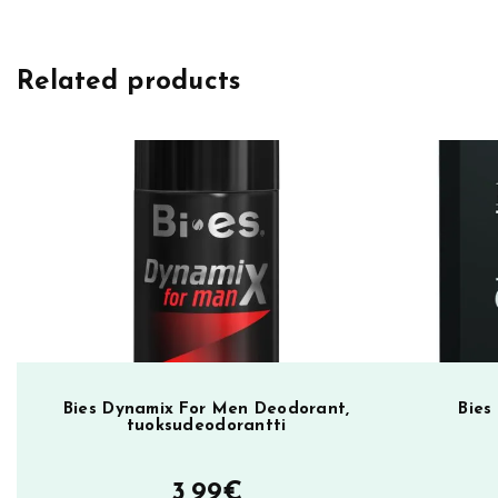
t
e
t
Related products
t
a
m
ä
ä
r
ä
Bies Dynamix For Men Deodorant,
Bies
tuoksudeodorantti
3,99
€