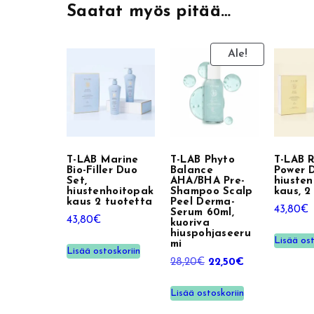
Saatat myös pitää…
Ale!
T-LAB Marine
T-LAB Phyto
T-LAB 
Bio-Filler Duo
Balance
Power D
Set,
AHA/BHA Pre-
hiuste
hiustenhoitopak
Shampoo Scalp
kaus, 2
kaus 2 tuotetta
Peel Derma-
43,80
€
Serum 60ml,
43,80
€
kuoriva
hiuspohjaseeru
Lisää ost
mi
Lisää ostoskoriin
A
N
28,20
€
22,50
€
l
y
Lisää ostoskoriin
k
k
u
y