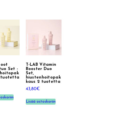
Root
T-LAB Vitamin
uo Set -
Booster Duo
nhoitopak
Set,
 tuotetta
hiustenhoitopak
kaus 2 tuotetta
43,80
€
oskoriin
Lisää ostoskoriin