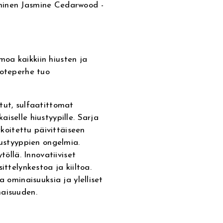
ninen Jasmine Cedarwood -
oa kaikkiin hiusten ja
uoteperhe tuo
tut, sulfaatittomat
iselle hiustyypille. Sarja
rkoitettu päivittäiseen
iustyyppien ongelmia.
töllä. Innovatiiviset
ittelynkestoa ja kiiltoa.
a ominaisuuksia ja ylelliset
naisuuden.