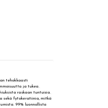
an tehokkaasti
immoisuutta ja tukea.
iuksista raskaan tuntuisia.
a sekä fytokeratiinia, mitkä
umista. 99% luonnollista