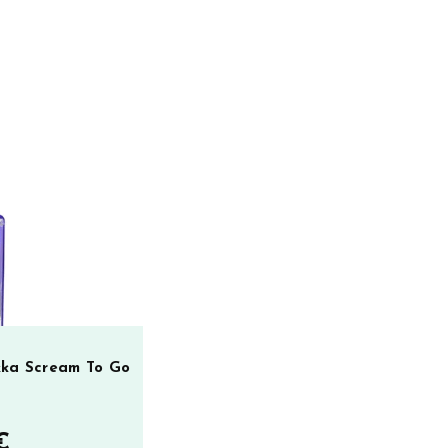
kka Scream To Go
€