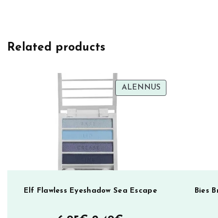
e
s
E
Related products
g
o
P
l
TUOTE
ALENNUS
ALENNUKSES
a
t
i
n
u
m
D
e
Elf Flawless Eyeshadow Sea Escape
Bies B
o
d