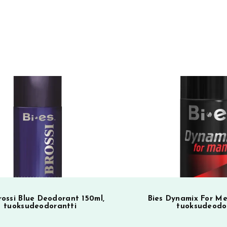
t
e
r
n
a
t
i
SA
v
e
:
rossi Blue Deodorant 150ml,
Bies Dynamix For M
tuoksudeodorantti
tuoksudeodo