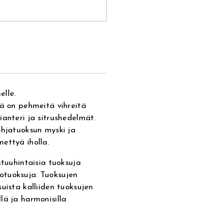
elle.
sä on pehmeitä vihreitä
ianteri ja sitrushedelmät.
ohjatuoksun myski ja
ettyä iholla.
htuuhintaisia tuoksuja
tiotuoksuja. Tuoksujen
uista kalliiden tuoksujen
lä ja harmonisilla