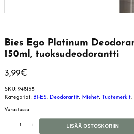
Bies Ego Platinum Deodora
150ml, tuoksudeodorantti
3,99
€
SKU:
948168
Kategoriat:
BI-ES
, 
Deodorantit
, 
Miehet
, 
Tuotemerkit
, 
Varastossa
B
−
+
LISÄÄ OSTOSKORIIN
i