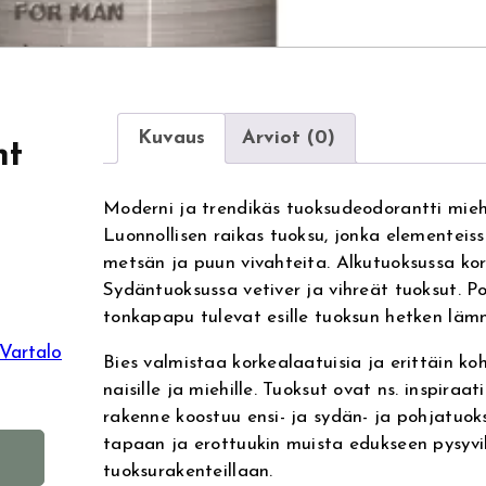
Kuvaus
Arviot (0)
nt
Moderni ja trendikäs tuoksudeodorantti mieh
Luonnollisen raikas tuoksu, jonka elementeis
metsän ja puun vivahteita. Alkutuoksussa kor
Sydäntuoksussa vetiver ja vihreät tuoksut. P
tonkapapu tulevat esille tuoksun hetken lämm
Vartalo
Bies valmistaa korkealaatuisia ja erittäin ko
naisille ja miehille. Tuoksut ovat ns. inspiraa
rakenne koostuu ensi- ja sydän- ja pohjatuoks
A
tapaan ja erottuukin muista edukseen pysyvil
tuoksurakenteillaan.
l