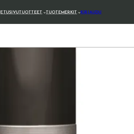
ETUSIVU
TUOTTEET
TUOTEMERKIT
KIRJAUDU