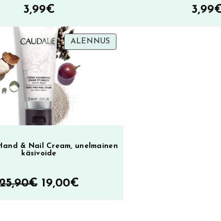
3,99
€
3,99
TUOTE
ALENNUS
ALENNUKSESSA
Hand & Nail Cream, unelmainen
käsivoide
Alkuperäinen
Nykyinen
25,90
€
19,00
€
hinta
hinta
oli:
on: