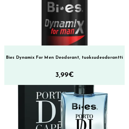
6,95€.
2,49€.
Bies Dynamix For Men Deodorant, tuoksudeodorantti
3,99
€