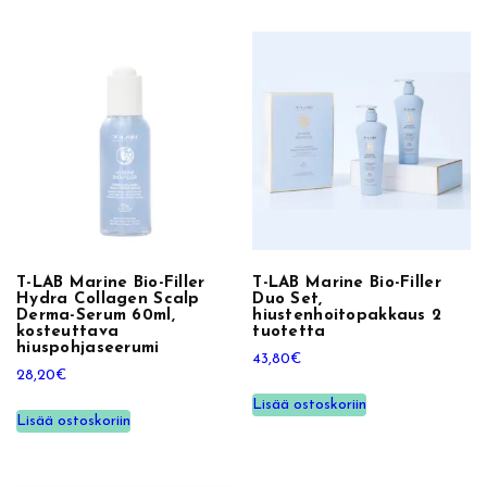
m
l
,
s
i
l
e
y
t
t
ä
T-LAB Marine Bio-Filler
T-LAB Marine Bio-Filler
Hydra Collagen Scalp
Duo Set,
a
Derma-Serum 60ml,
hiustenhoitopakkaus 2
kosteuttava
tuotetta
n
hiuspohjaseerumi
t
43,80
€
28,20
€
a
Lisää ostoskoriin
v
Lisää ostoskoriin
a
h