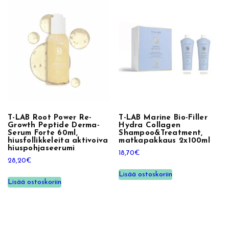
o
i
t
o
s
u
i
h
k
e
T-LAB Root Power Re-
T-LAB Marine Bio-Filler
k
Growth Peptide Derma-
Hydra Collagen
Serum Forte 60ml,
Shampoo&Treatment,
a
hiusfollikkeleita aktivoiva
matkapakkaus 2x100ml
i
hiuspohjaseerumi
18,70
€
k
28,20
€
i
Lisää ostoskoriin
Lisää ostoskoriin
l
l
e
h