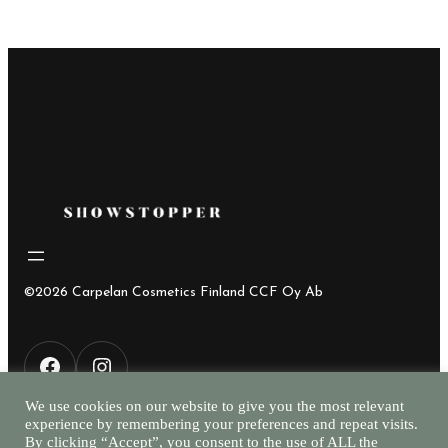
©2026 Carpelan Cosmetics Finland CCF Oy Ab
F
I
We use cookies on our website to give you the most relevant
experience by remembering your preferences and repeat visits.
a
n
By clicking “Accept”, you consent to the use of ALL the