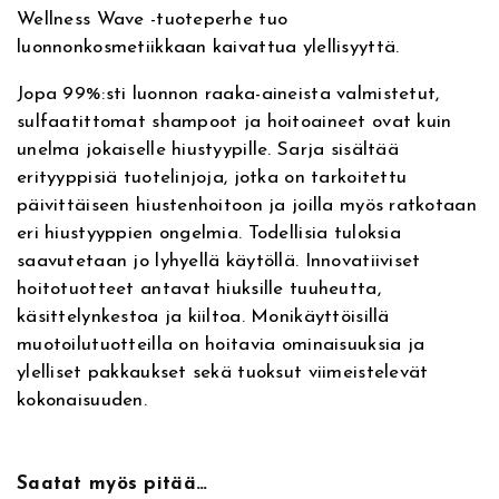
l
Wellness Wave -tuoteperhe tuo
a
luonnonkosmetiikkaan kaivattua ylellisyyttä.
g
e
Jopa 99%:sti luonnon raaka-aineista valmistetut,
n
sulfaatittomat shampoot ja hoitoaineet ovat kuin
H
unelma jokaiselle hiustyypille. Sarja sisältää
y
erityyppisiä tuotelinjoja, jotka on tarkoitettu
d
päivittäiseen hiustenhoitoon ja joilla myös ratkotaan
r
eri hiustyyppien ongelmia. Todellisia tuloksia
a
saavutetaan jo lyhyellä käytöllä. Innovatiiviset
F
hoitotuotteet antavat hiuksille tuuheutta,
i
käsittelynkestoa ja kiiltoa. Monikäyttöisillä
l
muotoilutuotteilla on hoitavia ominaisuuksia ja
l
ylelliset pakkaukset sekä tuoksut viimeistelevät
e
kokonaisuuden.
r
1
5
Saatat myös pitää…
0