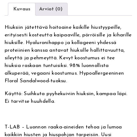
M
r
a
Kuvaus
Arviot (0)
n
r
a
i
Hiuksiin jätettävä hoitoaine kaikille hiustyypeille,
t
n
erityisesti kosteutta kaipaaville, pörröisille ja kiharille
i
e
hiuksille. Hyaluronihappo ja kollageeni yhdessä
v
B
proteiinien kanssa antavat hiuksille hallittavuutta,
e
i
sileyttä ja pehmeyttä. Kevyt koostumus ei tee
:
o
hiuksia raskaan tuntuisiksi. 98% luonnollista
-
alkuperää, vegaani koostumus. Hypoallergeeninen
F
Floral Sandalwood-tuoksu.
i
l
Käyttö: Suihkuta pyyhekuiviin hiuksiin, kampaa läpi.
l
Ei tarvitse huuhdella.
e
r
C
o
T-LAB – Luonnon raaka-aineiden tehoa ja lumoa
l
kaikkiin hiusten ja hiuspohjan tarpeisiin. Uusi