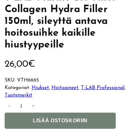
Collagen Hydra Filler
150ml, sileyttä antava
hoitosuihke kaikille
hiustyypeille
26,00
€
SKU:
VTH6665
Kategoriat:
Hiukset
, 
Hoitoaineet
, 
T-LAB Professional
, 
Tuotemerkit
T
−
+
-
A
L
LISÄÄ OSTOSKORIIN
l
A
t
B
e