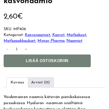
kasvonaamio
2,60
€
SKU:
MP406
Kategoriat:
Kasvonaamiot
, 
Kasvot
, 
Matkakoot
, 
Matkapakkaukset
, 
Mincer Pharma
, 
Naamiot
M
−
+
i
A
n
LISÄÄ OSTOSKORIIN
l
c
t
e
e
r
r
P
Kuvaus
Arviot (0)
n
h
a
a
Voidemainen naamio kätevän pienikokoisessa
t
r
pussukassa. Hyaluron -naamion sisältämä
i
m