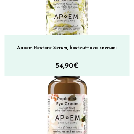
a
s
k
M
o
i
s
Apoem Restore Serum, kosteuttava seerumi
t
u
54,90
€
r
i
s
i
n
g
1
0
m
l