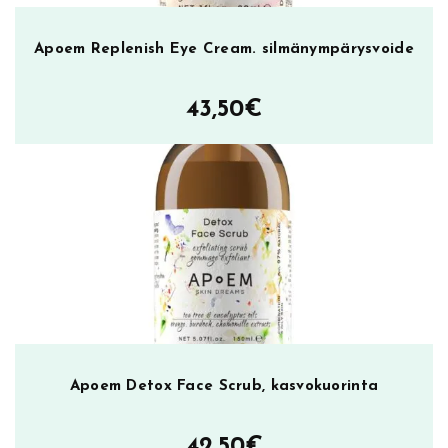
,
k
Apoem Replenish Eye Cream. silmänympärysvoide
a
s
43,50
€
v
o
n
a
a
m
i
o
m
ä
ä
r
Apoem Detox Face Scrub, kasvokuorinta
ä
42,50
€