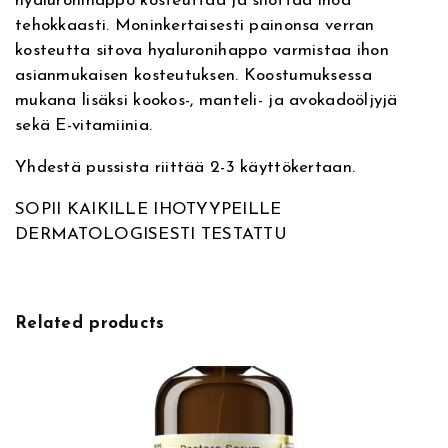
hyaluronihappo kosteuttaa ja silottaa ihoa
v
a
tehokkaasti. Moninkertaisesti painonsa verran
e
H
kosteutta sitova hyaluronihappo varmistaa ihon
:
y
asianmukaisen kosteutuksen. Koostumuksessa
a
mukana lisäksi kookos-, manteli- ja avokadoöljyjä
l
sekä E-vitamiinia.
u
r
Yhdestä pussista riittää 2-3 käyttökertaan.
o
n
SOPII KAIKILLE IHOTYYPEILLE
C
DERMATOLOGISESTI TESTATTU
r
e
a
m
Related products
F
a
c
e
M