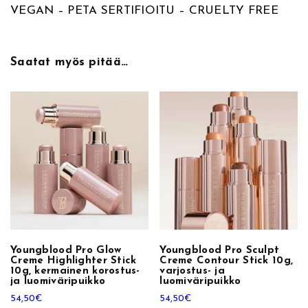
C
VEGAN – PETA SERTIFIOITU – CRUELTY FREE
r
l
,
e
m
i
5
Saatat myös pitää…
e
B
:
0
l
4
€
u
s
2
.
h
B
,
r
u
0
s
h
0
Youngblood Pro Glow
Youngblood Pro Sculpt
,
Creme Highlighter Stick
Creme Contour Stick 10g,
p
10g, kermainen korostus-
varjostus- ja
€
ja luomiväripuikko
luomiväripuikko
o
54,50
€
54,50
€
s