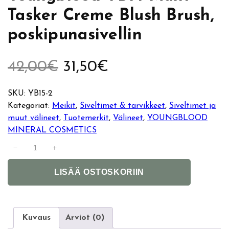
Tasker Creme Blush Brush,
poskipunasivellin
A
N
42,00
€
31,50
€
l
y
SKU:
YB15-2
Kategoriat:
Meikit
, 
Siveltimet & tarvikkeet
, 
Siveltimet ja
k
k
muut välineet
, 
Tuotemerkit
, 
Välineet
, 
YOUNGBLOOD
MINERAL COSMETICS
u
y
Y
−
+
o
p
i
A
u
LISÄÄ OSTOSKORIIN
l
e
n
n
t
g
r
e
e
b
r
l
Kuvaus
Arviot (0)
ä
n
n
o