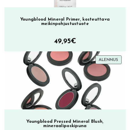
Youngblood Mineral Primer, kosteuttava
meikinpohjustustuote
49,95
€
TUOT
ALENNUS
ALEN
Youngblood Pressed Mineral Blush,
mineraaliposkipuna