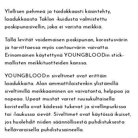
a
o
i
h
Ylellisen pehmeä ja taidokkaasti käsintehty,
t
d
laadukkaasta Taklon -kuidusta valmistettu
i
Y
n
i
poskipunasivellin, joka ei varista meikkiä.
v
B
e
1
e
n
Tällä levität voidemaisen poskipunan, korostusvärin
:
4
ja tarvittaessa myös contourvärin vaivatta.
M
n
t
Erinomainen käytettynä YOUNGBLOODin stick-
u
mallisten meikkituotteiden kanssa.
l
h
a
t
YOUNGBLOOD:n siveltimet ovat erittäin
i
o
i
laadukkaita. Alan ammattilaistenkin ylistämillä
-
siveltimillä meikkaaminen on vaivatonta, helppoa ja
n
n
T
nopeaa. Upeat mustat varret ruusukultaisella
a
koristeella ovat kädessä tukevat ja sivellinpurkissa
t
:
s
tai -laukussa sievät. Siveltimet ovat käytössä ikuiset,
k
a
3
jos huolehdit niiden säännöllisestä puhdistuksesta
e
hellävaraisella puhdistusaineella.
r
o
1