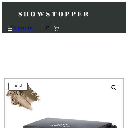
H
KIRJAUDU
a
k
u
Ale!