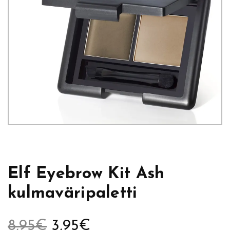
Elf Eyebrow Kit Ash
kulmaväripaletti
A
N
8,95
€
3,95
€