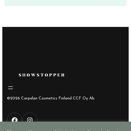
hinta
hinta
oli:
on:
37,45€.
14,00€.
©2026 Carpelan Cosmetics Finland CCF Oy Ab
F
I