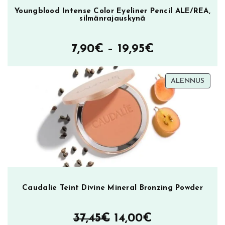
Youngblood Intense Color Eyeliner Pencil ALE/REA,
silmänrajauskynä
Hintaluokka
7,90
€
–
19,95
€
7,90€
TUOT
ALENNUS
–
ALEN
19,95€
Caudalie Teint Divine Mineral Bronzing Powder
Alkuperäinen
Nykyinen
37,45
€
14,00
€