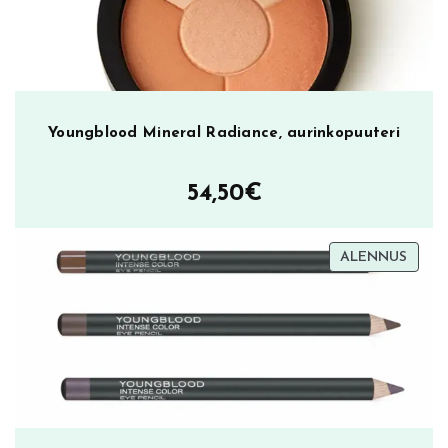
Youngblood Mineral Radiance, aurinkopuuteri
54,50
€
TUOT
ALENNUS
ALEN