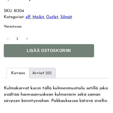
l
y
SKU:
81304
Kategoriat:
elf
, 
Meikit
, 
Outlet
, 
Silmät
k
k
Varastossa
u
y
E
−
+
p
i
l
A
f
LISÄÄ OSTOSKORIIN
e
n
l
E
t
y
r
e
e
e
r
b
Kuvaus
Arviot (0)
ä
n
n
r
a
o
i
h
Kulmakarvat kuriin tällä kulmienmuotoilu setillä joka
t
w
sisältää harmaanruskean kulmavärin sekä saman
i
K
n
i
sävyisen kiinnitysvahan. Pakkauksessa kätevä sivellin.
v
i
e
t
e
n