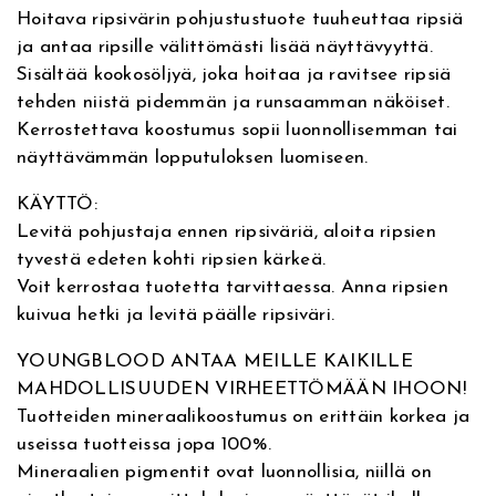
v
i
Hoitava ripsivärin pohjustustuote tuuheuttaa ripsiä
e
n
ja antaa ripsille välittömästi lisää näyttävyyttä.
:
e
Sisältää kookosöljyä, joka hoitaa ja ravitsee ripsiä
r
tehden niistä pidemmän ja runsaamman näköiset.
a
Kerrostettava koostumus sopii luonnollisemman tai
l
näyttävämmän lopputuloksen luomiseen.
L
e
KÄYTTÖ:
n
Levitä pohjustaja ennen ripsiväriä, aloita ripsien
g
tyvestä edeten kohti ripsien kärkeä.
t
Voit kerrostaa tuotetta tarvittaessa. Anna ripsien
h
kuivua hetki ja levitä päälle ripsiväri.
e
n
YOUNGBLOOD ANTAA MEILLE KAIKILLE
i
MAHDOLLISUUDEN VIRHEETTÖMÄÄN IHOON!
n
Tuotteiden mineraalikoostumus on erittäin korkea ja
g
useissa tuotteissa jopa 100%.
L
Mineraalien pigmentit ovat luonnollisia, niillä on
a