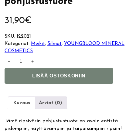
pohjustustuote
31,90
€
SKU:
122021
Kategoriat:
Meikit
, 
Silmät
, 
YOUNGBLOOD MINERAL
COSMETICS
Y
−
+
o
A
u
LISÄÄ OSTOSKORIIN
l
n
t
g
e
b
r
l
Kuvaus
Arviot (0)
n
o
a
o
Tämä ripsivärin pohjustustuote on avain entistä
t
d
pidempiin, näyttävämpiin ja taipuisampiin ripsiin!
i
M