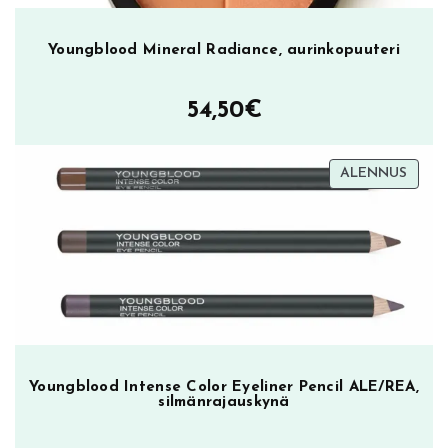
o
t
Youngblood Mineral Radiance, aurinkopuuteri
e
m
ä
54,50
€
ä
r
TUOT
ALENNUS
ä
ALEN
Youngblood Intense Color Eyeliner Pencil ALE/REA,
silmänrajauskynä