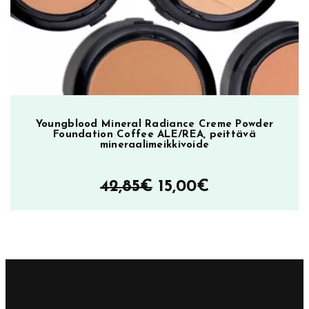
39,90€
Youngblood Mineral Radiance Creme Powder
Foundation Coffee ALE/REA, peittävä
mineraalimeikkivoide
Alkuperäinen
Nykyinen
42,85
€
15,00
€
hinta
hinta
oli:
on:
42,85€.
15,00€.