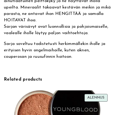
ainutlaatuinen peittokyky ja ne näyttävät iholla
s
upeilta. Mineraalit takaavat kestävän meikin ja mikä
h
parasta, ne antavat ihon HENGITTÄÄ ja samalla
P
HOITAVAT ihoa.
r
Sarjan värisävyt ovat luonnollisia ja pohjoismaiselle,
i
vaalealle iholle löytyy paljon vaihtoehtoja.
m
e
Sarja soveltuu todistetusti herkimmällekin iholle ja
r
erityisen hyvin ongelmaihoille, kuten aknen,
,
couperosan ja ruusufinnin hoitoon.
h
o
i
t
Related products
a
v
a
TUOT
ALENNUS
r
ALEN
i
p