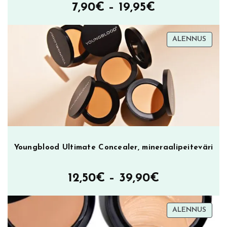
Hintaluokka
7,90
€
–
19,95
€
7,90€
TUOT
ALENNUS
–
ALEN
19,95€
Youngblood Ultimate Concealer, mineraalipeiteväri
Hintaluokka
12,50
€
–
39,90
€
12,50€
TUOT
ALENNUS
–
ALEN