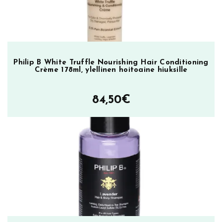
7
.
a
k
,
o
o
9
s
s
Philip B White Truffle Nourishing Hair Conditioning
5
Crème 178ml, ylellinen hoitoaine hiuksille
a
m
€
ä
84,50
€
ä
.
r
ä