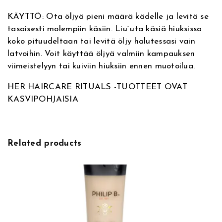
n
t
l
KÄYTTÖ: Ota öljyä pieni määrä kädelle ja levitä se
3
h
a
tasaisesti molempiin käsiin. Liu`uta käsiä hiuksissa
0
koko pituudeltaan tai levitä öljy halutessasi vain
i
o
m
latvoihin. Voit käyttää öljyä valmiin kampauksen
l
viimeistelyyn tai kuiviin hiuksiin ennen muotoilua.
n
n
,
h
HER HAIRCARE RITUALS -TUOTTEET OVAT
t
:
i
KASVIPOHJAISIA
u
a
5
s
ö
o
,
l
Related products
j
l
5
y
m
i
0
a
t
:
€
k