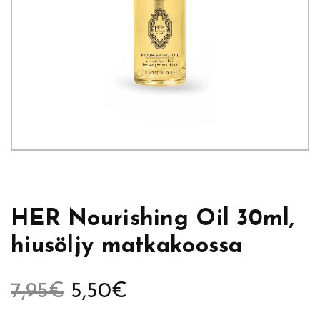
HER Nourishing Oil 30ml,
hiusöljy matkakoossa
A
N
7,95
€
5,50
€