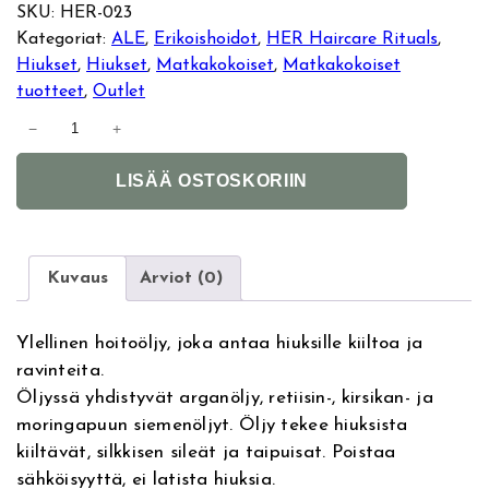
l
y
SKU:
HER-023
Kategoriat:
ALE
, 
Erikoishoidot
, 
HER Haircare Rituals
, 
k
k
Hiukset
, 
Hiukset
, 
Matkakokoiset
, 
Matkakokoiset
tuotteet
, 
Outlet
u
y
H
−
+
E
p
i
A
R
LISÄÄ OSTOSKORIIN
l
e
n
N
t
o
r
e
e
u
r
r
Kuvaus
Arviot (0)
ä
n
n
i
a
s
i
h
Ylellinen hoitoöljy, joka antaa hiuksille kiiltoa ja
t
h
ravinteita.
i
i
n
i
Öljyssä yhdistyvät arganöljy, retiisin-, kirsikan- ja
v
n
moringapuun siemenöljyt. Öljy tekee hiuksista
e
g
e
n
kiiltävät, silkkisen sileät ja taipuisat. Poistaa
:
O
sähköisyyttä, ei latista hiuksia.
i