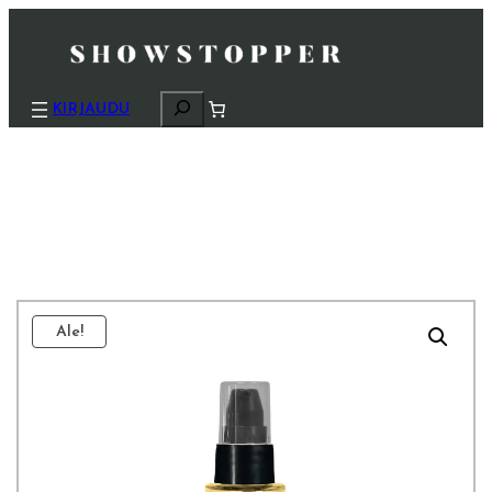
H
KIRJAUDU
a
k
u
Ale!