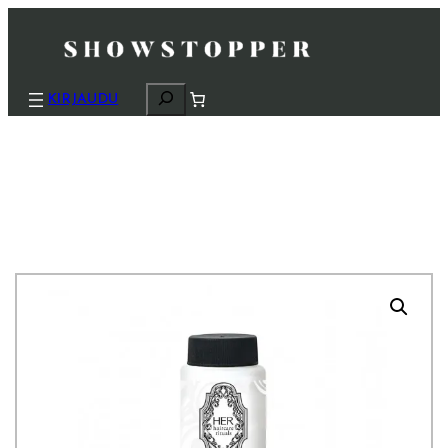
H
KIRJAUDU
a
k
u