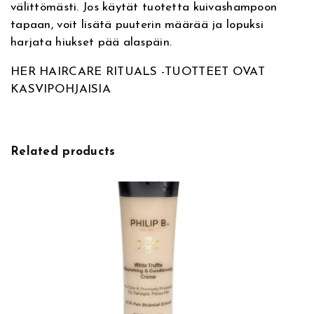
välittömästi. Jos käytät tuotetta kuivashampoon
r
tapaan, voit lisätä puuterin määrää ja lopuksi
2
harjata hiukset pää alaspäin.
0
g
HER HAIRCARE RITUALS -TUOTTEET OVAT
,
KASVIPOHJAISIA
h
i
u
s
Related products
p
u
u
t
e
r
i
m
ä