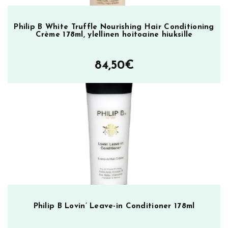
ä
r
ä
Philip B White Truffle Nourishing Hair Conditioning
Crème 178ml, ylellinen hoitoaine hiuksille
84,50
€
Philip B Lovin’ Leave-in Conditioner 178ml