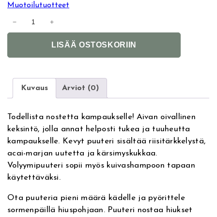
Muotoilutuotteet
H
−
+
E
A
R
LISÄÄ OSTOSKORIIN
l
V
t
o
e
l
r
u
Kuvaus
Arviot (0)
n
m
a
i
Todellista nostetta kampaukselle! Aivan oivallinen
t
s
keksintö, jolla annat helposti tukea ja tuuheutta
i
i
kampaukselle. Kevyt puuteri sisältää riisitärkkelystä,
v
n
acai-marjan uutetta ja kärsimyskukkaa.
e
g
Volyymipuuteri sopii myös kuivashampoon tapaan
:
P
käytettäväksi.
o
w
Ota puuteria pieni määrä kädelle ja pyörittele
d
sormenpäillä hiuspohjaan. Puuteri nostaa hiukset
e