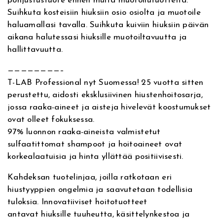
pohjustustuote ennen muita muotoilutuotteita.
e
n
Suihkuta kosteisiin hiuksiin osio osiolta ja muotoile
:
c
haluamallasi tavalla. Suihkuta kuiviin hiuksiin päivän
e
aikana halutessasi hiuksille muotoiltavuutta ja
H
hallittavuutta.
a
i
————————–
r
T-LAB Professional nyt Suomessa! 25 vuotta sitten
S
perustettu, aidosti eksklusiivinen hiustenhoitosarja,
p
jossa raaka-aineet ja aisteja hivelevät koostumukset
r
ovat olleet fokuksessa.
a
97% luonnon raaka-aineista valmistetut
y
sulfaatittomat shampoot ja hoitoaineet ovat
3
korkealaatuisia ja hinta yllättää positiivisesti.
0
0
Kahdeksan tuotelinjaa, joilla ratkotaan eri
m
hiustyyppien ongelmia ja saavutetaan todellisia
l
tuloksia. Innovatiiviset hoitotuotteet
,
antavat hiuksille tuuheutta, käsittelynkestoa ja
h