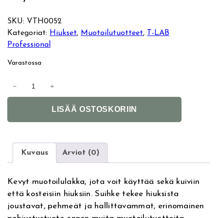
SKU:
VTH0052
Kategoriat:
Hiukset
, 
Muotoilutuotteet
, 
T-LAB
Professional
Varastossa
T
−
+
-
A
L
LISÄÄ OSTOSKORIIN
l
A
t
B
e
A
r
i
Kuvaus
Arviot (0)
n
r
a
B
Kevyt muotoilulakka, jota voit käyttää sekä kuiviin
t
a
että kosteisiin hiuksiin. Suihke tekee hiuksista
i
l
joustavat, pehmeät ja hallittavammat, erinomainen
v
a