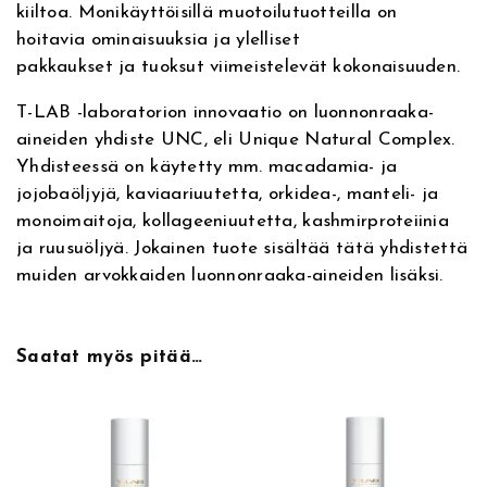
kiiltoa. Monikäyttöisillä muotoilutuotteilla on
i
hoitavia ominaisuuksia ja ylelliset
u
pakkaukset ja tuoksut viimeistelevät kokonaisuuden.
s
l
T-LAB -laboratorion innovaatio on luonnonraaka-
a
aineiden yhdiste UNC, eli Unique Natural Complex.
k
Yhdisteessä on käytetty mm. macadamia- ja
k
jojobaöljyjä, kaviaariuutetta, orkidea-, manteli- ja
a
monoimaitoja, kollageeniuutetta, kashmirproteiinia
m
ja ruusuöljyä. Jokainen tuote sisältää tätä yhdistettä
ä
muiden arvokkaiden luonnonraaka-aineiden lisäksi.
ä
r
ä
Saatat myös pitää…