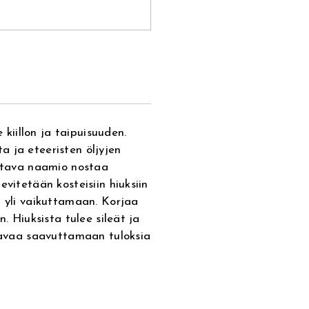
 kiillon ja taipuisuuden.
 ja eteeristen öljyjen
oitava naamio nostaa
vitetään kosteisiin hiuksiin
n yli vaikuttamaan. Korjaa
. Hiuksista tulee sileät ja
ttavaa saavuttamaan tuloksia