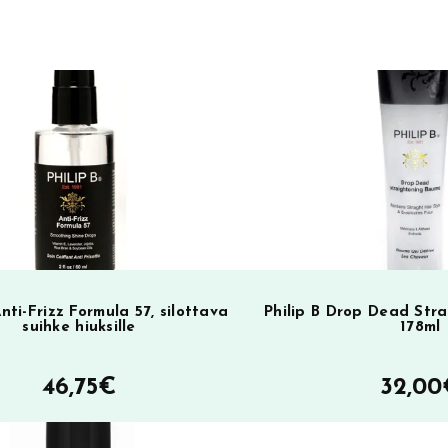
Anti-Frizz Formula 57, silottava
Philip B Drop Dead Str
suihke hiuksille
178ml
46,75
€
32,00