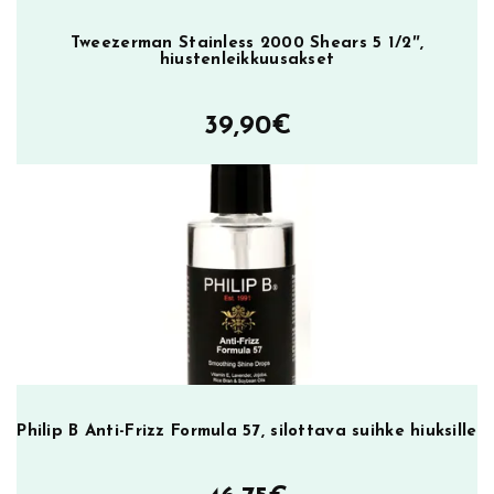
a
i
Tweezerman Stainless 2000 Shears 5 1/2″,
r
hiustenleikkuusakset
C
o
39,90
€
n
d
i
t
i
o
n
i
n
g
C
r
Philip B Anti-Frizz Formula 57, silottava suihke hiuksille
è
m