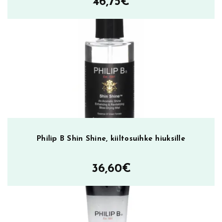
46,75
€
e
6
0
m
l
m
ä
ä
r
ä
Philip B Shin Shine, kiiltosuihke hiuksille
36,60
€