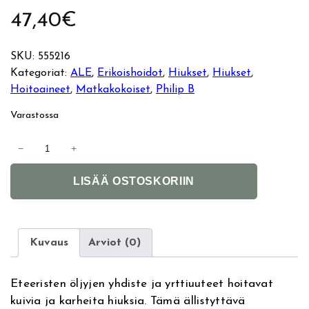
47,40
€
SKU:
555216
Kategoriat:
ALE
, 
Erikoishoidot
, 
Hiukset
, 
Hiukset
, 
Hoitoaineet
, 
Matkakokoiset
, 
Philip B
Varastossa
P
−
+
h
A
i
LISÄÄ OSTOSKORIIN
l
l
t
i
e
p
r
B
Kuvaus
Arviot (0)
n
W
a
h
Eteeristen öljyjen yhdiste ja yrttiuuteet hoitavat
t
i
kuivia ja karheita hiuksia. Tämä ällistyttävä
i
t