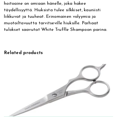
hoitoaine on omiaan hänelle, joka hakee
v
e
täydellisyyttä. Hiuksista tulee silkkiset, kauniisti
e
T
liikkuvat ja tuuheat. Erinomainen volyymia ja
:
r
muotoiltavuutta tarvitseville hiuksille. Parhaat
u
tulokset saavutat White Truffle Shampoon parina.
ff
l
e
N
Related products
o
u
r
i
s
h
i
n
g
H