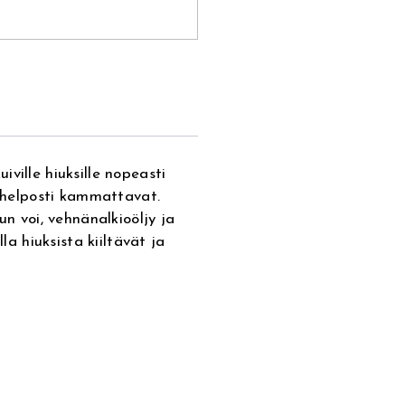
ville hiuksille nopeasti
a helposti kammattavat.
un voi, vehnänalkioöljy ja
la hiuksista kiiltävät ja