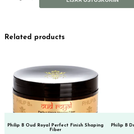
LISÄÄ OSTOSKORIIN
h
i
l
i
Related products
p
B
L
i
g
h
t
-
W
e
i
g
Philip B Oud Royal Perfect Finish Shaping
Philip B 
Fiber
h