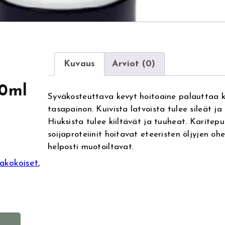
Kuvaus
Arviot (0)
60ml
Syväkosteuttava kevyt hoitoaine palauttaa kui
tasapainon. Kuivista latvoista tulee sileät j
Hiuksista tulee kiiltävät ja tuuheat. Karitepu
soijaproteiinit hoitavat eteeristen öljyjen ohel
helposti muotoiltavat.
akokoiset
, 
A