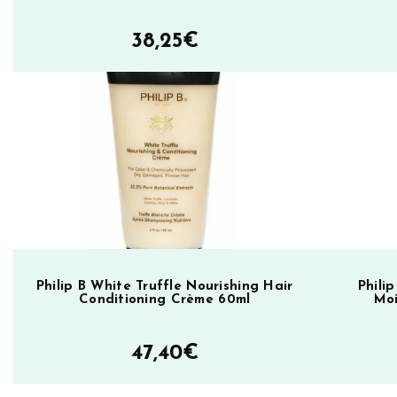
t
38,25
€
D
e
e
p
C
o
n
d
i
t
i
Philip B White Truffle Nourishing Hair
Phili
Conditioning Crème 60ml
Moi
o
n
47,40
€
i
n