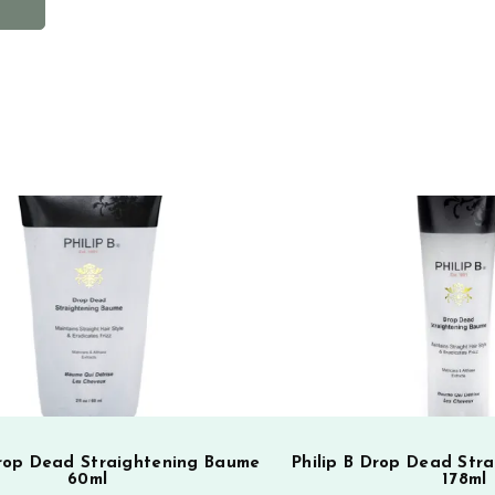
l
t
e
r
n
a
t
i
v
e
:
Drop Dead Straightening Baume
Philip B Drop Dead Str
60ml
178ml