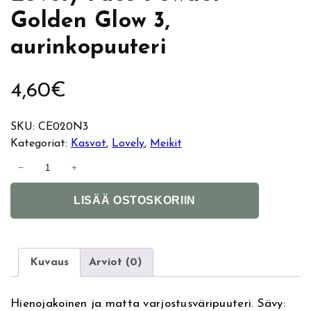
Golden Glow 3,
aurinkopuuteri
4,60
€
SKU:
CE020N3
Kategoriat:
Kasvot
, 
Lovely
, 
Meikit
L
−
+
o
A
v
LISÄÄ OSTOSKORIIN
l
e
t
l
e
y
r
F
Kuvaus
Arviot (0)
n
a
a
c
Hienojakoinen ja matta varjostusväripuuteri. Sävy:
t
e