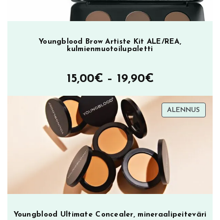
Youngblood Brow Artiste Kit ALE/REA,
kulmienmuotoilupaletti
Hintaluokka
15,00
€
–
19,90
€
15,00€
TUOT
ALENNUS
–
ALEN
19,90€
Youngblood Ultimate Concealer, mineraalipeiteväri