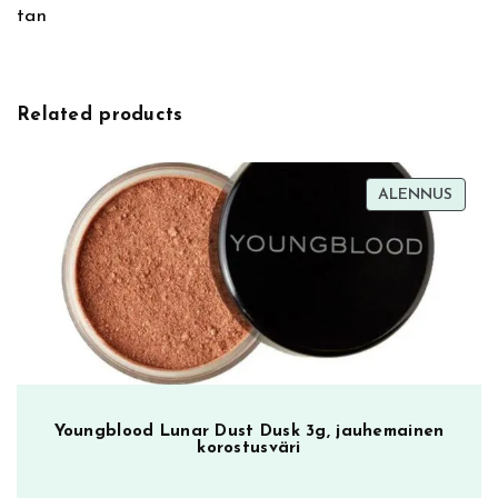
tan
i
P
v
o
e
w
:
d
Related products
e
r
G
TUOT
ALENNUS
o
ALEN
l
d
e
n
G
l
o
w
Youngblood Lunar Dust Dusk 3g, jauhemainen
korostusväri
3
,