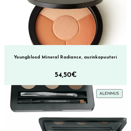
Youngblood Mineral Radiance, aurinkopuuteri
54,50
€
TUOT
ALENNUS
ALEN