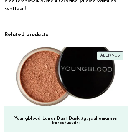
Pidä lempimeikkikynäsi terävinä ja aina valmiina
e
o
käyttöön!
:
P
e
n
c
Related products
i
l
S
TUOT
ALENNUS
h
ALEN
a
r
p
e
n
e
r
,
Youngblood Lunar Dust Dusk 3g, jauhemainen
korostusväri
m