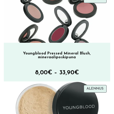
ä
ALEN
ä
r
ä
Youngblood Pressed Mineral Blush,
mineraaliposkipuna
Hintaluokka
8,00
€
–
33,90
€
8,00€
TUOT
ALENNUS
–
ALEN
33,90€