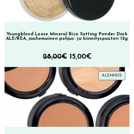
Youngblood Loose Mineral Rice Setting Powder Dark
ALE/REA, jauhemainen pohjus- ja kiinnityspuuteri 12g
Alkuperäinen
Nykyinen
28,00
€
15,00
€
hinta
hinta
TUOT
ALENNUS
oli:
on:
ALEN
28,00€.
15,00€.