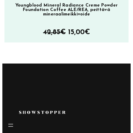
Youngblood Mineral Radiance Creme Powder
Foundation Coffee ALE/REA, peittävä
mineraalimeikkivoide
Alkuperäinen
Nykyinen
42,85
€
15,00
€
hinta
hinta
oli:
on:
42,85€.
15,00€.