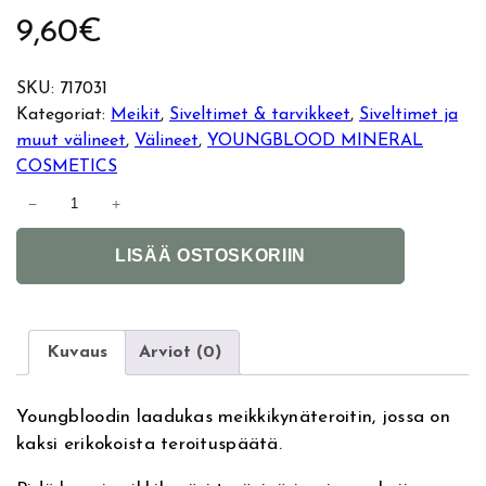
9,60
€
SKU:
717031
Kategoriat:
Meikit
, 
Siveltimet & tarvikkeet
, 
Siveltimet ja
muut välineet
, 
Välineet
, 
YOUNGBLOOD MINERAL
COSMETICS
Y
−
+
o
A
u
LISÄÄ OSTOSKORIIN
l
n
t
g
e
b
r
l
Kuvaus
Arviot (0)
n
o
a
o
Youngbloodin laadukas meikkikynäteroitin, jossa on
t
d
kaksi erikokoista teroituspäätä.
i
D
v
u