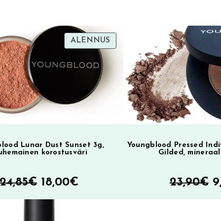
TUOTE
ALENNUS
SA
ALENNUKSESSA
lood Lunar Dust Sunset 3g,
Youngblood Pressed Ind
uhemainen korostusväri
Gilded, mineraal
Alkuperäinen
Nykyinen
A
24,85
€
18,00
€
23,90
€
9
hinta
hinta
h
oli:
on:
ol