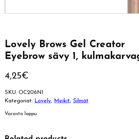
Lovely Brows Gel Creator
Eyebrow sävy 1, kulmakarva
4,25
€
SKU:
OC206N1
Kategoriat:
Lovely
, 
Meikit
, 
Silmät
Varasto loppu
Related products