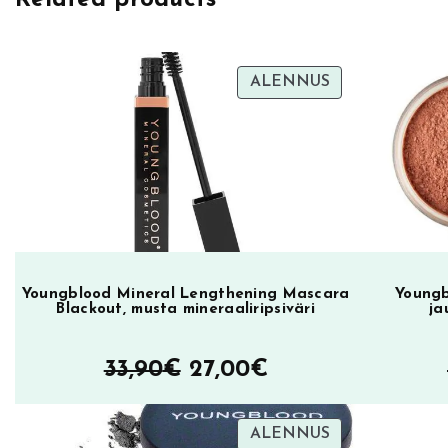
TUOTE
ALENNUS
ALENNUKSES
Youngblood Mineral Lengthening Mascara
Youngb
Blackout, musta mineraaliripsiväri
ja
Alkuperäinen
Nykyinen
33,90
€
27,00
€
hinta
hinta
TUOTE
ALENNUS
oli:
on: