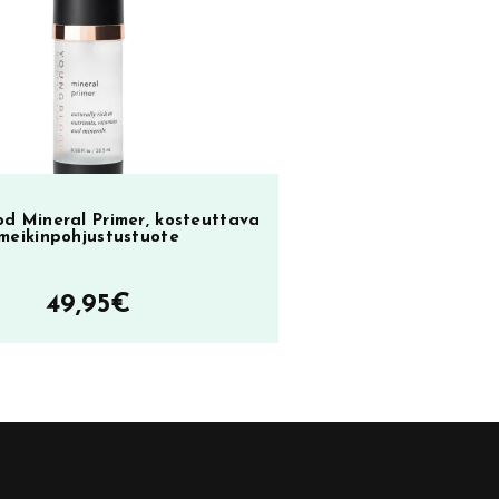
SA
24,85€.
18,00€.
2
d Mineral Primer, kosteuttava
meikinpohjustustuote
49,95
€