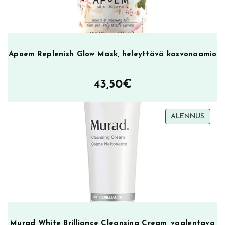
Apoem Replenish Glow Mask, heleyttävä kasvonaamio
43,50
€
TUOT
ALENNUS
ALEN
Murad White Brilliance Cleansing Cream, vaalentava