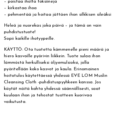
– poistaa iholta toksiineja
l
l
,
– kirkastaa ihoa
t
– pehmentää ja hoitaa jättäen ihon silkkisen sileäksi
t
i
0
i
Heleä ja nuorekas joka päivä – ja tämä on vain
:
0
p
puhdistustuote!
u
4
€
Sopii kaikille ihotyypeille.
h
d
KÄYTTÖ: Ota tuotetta kämmenelle pieni määrä ja
9
.
i
hiero kasvoille pyörivin liikkein. Tuote sulaa ihon
s
,
lämmöstä herkulliseksi öljyemulsioksi, jolla
t
pyöritellään koko kasvot ja kaula. Erinomainen
u
0
hoitotulos käytettäessä yhdessä EVE LOM Muslin
s
Cleansing Cloth -puhdistuspyyhkeen kanssa. Jos
t
0
käytät näitä kahta yhdessä säännöllisesti, saat
u
kuulaan ihon ja tehostat tuotteen kuorivaa
o
€
vaikutusta.
t
e
.
m