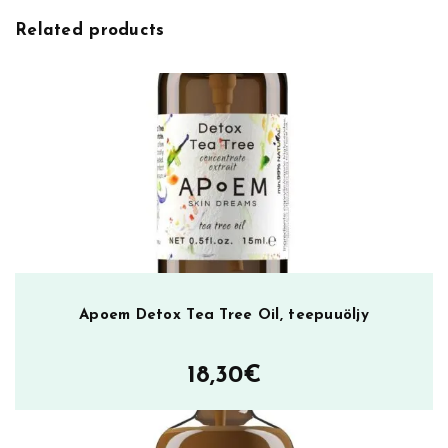
ä
Related products
ä
r
ä
Apoem Detox Tea Tree Oil, teepuuöljy
18,30
€