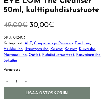
EVE LOM The Cleanser
50ml, kulttipuhdistustuote
A
N
49,00
€
30,00
€
l
y
SKU:
012403
Kategoriat:
ALE
, 
Couperosa ja Rosacea
, 
Eve Lom
, 
k
k
Herkkä iho
, 
Ikääntyvä iho
, 
Kasvot
, 
Kasvot
, 
Kuiva iho
, 
Normaali iho
, 
Outlet
, 
Puhdistustuotteet
, 
Rasvainen iho
, 
u
y
Sekaiho
p
i
Varastossa
e
n
E
−
+
V
r
e
A
E
LISÄÄ OSTOSKORIIN
l
L
ä
n
t
O
e
M