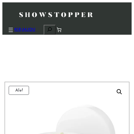
H
KIRJAUDU
a
k
u
Ale!