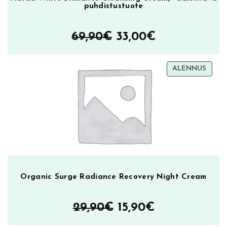
puhdistustuote
Alkuperäinen
Nykyinen
69,90
€
33,00
€
hinta
hinta
TUOT
ALENNUS
oli:
on:
ALEN
69,90€.
33,00€.
Organic Surge Radiance Recovery Night Cream
Alkuperäinen
Nykyinen
29,90
€
15,90
€
hinta
hinta