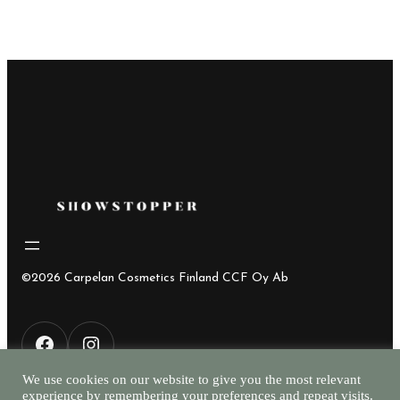
oli:
on:
29,90€.
15,90€.
©2026 Carpelan Cosmetics Finland CCF Oy Ab
F
I
We use cookies on our website to give you the most relevant
experience by remembering your preferences and repeat visits.