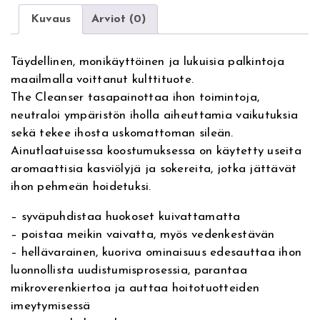
i
h
r
T
Kuvaus
Arviot (0)
n
h
n
i
a
e
Täydellinen, monikäyttöinen ja lukuisia palkintoja
t
C
e
n
maailmalla voittanut kulttituote.
i
l
The Cleanser tasapainottaa ihon toimintoja,
v
e
n
t
neutraloi ympäristön iholla aiheuttamia vaikutuksia
e
a
sekä tekee ihosta uskomattoman sileän.
:
h
a
n
Ainutlaatuisessa koostumuksessa on käytetty useita
s
i
o
aromaattisia kasviölyjä ja sokereita, jotka jättävät
e
ihon pehmeän hoidetuksi.
r
n
n
5
– syväpuhdistaa huokoset kuivattamatta
0
t
:
– poistaa meikin vaivatta, myös vedenkestävän
m
– hellävarainen, kuoriva ominaisuus edesauttaa ihon
l
a
3
luonnollista uudistumisprosessia, parantaa
,
mikroverenkiertoa ja auttaa hoitotuotteiden
k
o
0
imeytymisessä
u